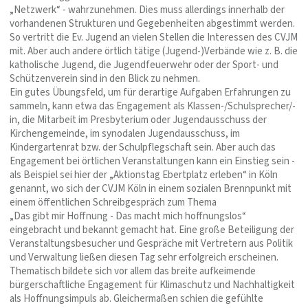
„Netzwerk“ - wahrzunehmen. Dies muss allerdings innerhalb der
vorhandenen Strukturen und Gegebenheiten abgestimmt werden.
So vertritt die Ev. Jugend an vielen Stellen die Interessen des CVJM
mit. Aber auch andere örtlich tätige (Jugend-)Verbände wie z. B. die
katholische Jugend, die Jugendfeuerwehr oder der Sport- und
Schützenverein sind in den Blick zu nehmen.
Ein gutes Übungsfeld, um für derartige Aufgaben Erfahrungen zu
sammeln, kann etwa das Engagement als Klassen-/Schulsprecher/-
in, die Mitarbeit im Presbyterium oder Jugendausschuss der
Kirchengemeinde, im synodalen Jugendausschuss, im
Kindergartenrat bzw. der Schulpflegschaft sein. Aber auch das
Engagement bei örtlichen Veranstaltungen kann ein Einstieg sein -
als Beispiel sei hier der „Aktionstag Ebertplatz erleben“ in Köln
genannt, wo sich der CVJM Köln in einem sozialen Brennpunkt mit
einem öffentlichen Schreibgespräch zum Thema
„Das gibt mir Hoffnung - Das macht mich hoffnungslos“
eingebracht und bekannt gemacht hat. Eine große Beteiligung der
Veranstaltungsbesucher und Gespräche mit Vertretern aus Politik
und Verwaltung ließen diesen Tag sehr erfolgreich erscheinen.
Thematisch bildete sich vor allem das breite aufkeimende
bürgerschaftliche Engagement für Klimaschutz und Nachhaltigkeit
als Hoffnungsimpuls ab. Gleichermaßen schien die gefühlte