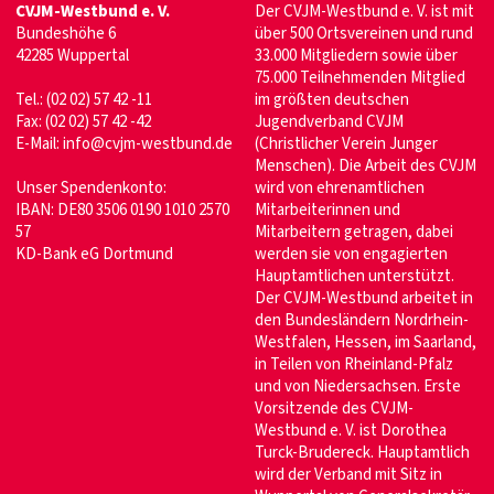
CVJM-Westbund e. V.
Der CVJM-Westbund e. V. ist mit
Bundeshöhe 6
über 500 Ortsvereinen und rund
42285 Wuppertal
33.000 Mitgliedern sowie über
75.000 Teilnehmenden Mitglied
Tel.: (02 02) 57 42 -11
im größten deutschen
Fax: (02 02) 57 42 -42
Jugendverband CVJM
E-Mail:
info@cvjm-westbund.de
(Christlicher Verein Junger
Menschen). Die Arbeit des CVJM
Unser Spendenkonto:
wird von ehrenamtlichen
IBAN: DE80 3506 0190 1010 2570
Mitarbeiterinnen und
57
Mitarbeitern getragen, dabei
KD-Bank eG Dortmund
werden sie von engagierten
Hauptamtlichen unterstützt.
Der CVJM-Westbund arbeitet in
den Bundesländern Nordrhein-
Westfalen, Hessen, im Saarland,
in Teilen von Rheinland-Pfalz
und von Niedersachsen. Erste
Vorsitzende des CVJM-
Westbund e. V. ist Dorothea
Turck-Brudereck. Hauptamtlich
wird der Verband mit Sitz in