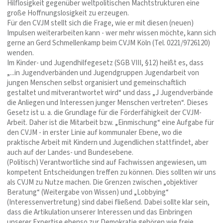
Hilflosigkeit gegenüber weltpolitischen Machtstrukturen eine
große Hoffnungslosigkeit zu erzeugen.
Für den CVJM stellt sich die Frage, wie er mit diesen (neuen)
Impulsen weiterarbeiten kann - wer mehr wissen möchte, kann sich
gerne an Gerd Schmellenkamp beim CVJM Köln (Tel. 0221/9726120)
wenden.
Im Kinder- und Jugendhilfegesetz (SGB VIII, §12) heißt es, dass
„...in Jugendverbänden und Jugendgruppen Jugendarbeit von
jungen Menschen selbst organisiert und gemeinschaftlich
gestaltet und mitverantwortet wird“ und dass „J Jugendverbände
die Anliegen und Interessen junger Menschen vertreten“. Dieses
Gesetz ist u. a. die Grundlage für die Förderfähigkeit der CVJM-
Arbeit. Daher ist die Mitarbeit bzw. „Einmischung“ eine Aufgabe für
den CVJM - in erster Linie auf kommunaler Ebene, wo die
praktische Arbeit mit Kindern und Jugendlichen stattfindet, aber
auch auf der Landes- und Bundesebene.
(Politisch) Verantwortliche sind auf Fachwissen angewiesen, um
kompetent Entscheidungen treffen zu können. Dies sollten wir uns
als CVJM zu Nutze machen. Die Grenzen zwischen „objektiver
Beratung“ (Weitergabe von Wissen) und „Lobbying“
(Interessenvertretung) sind dabei fließend. Dabei sollte klar sein,
dass die Artikulation unserer Interessen und das Einbringen
unserer Expertise ebenso zur Demokratie gehören wie freie