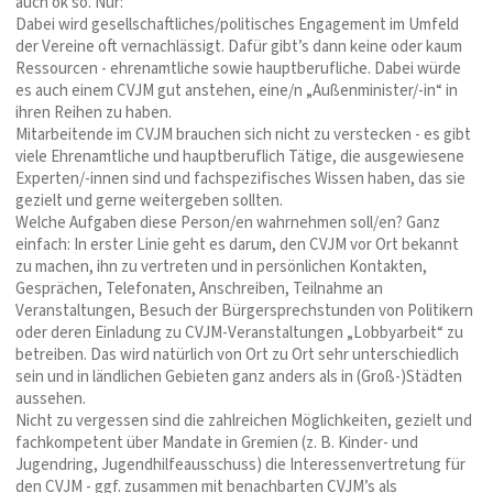
auch ok so. Nur:
Dabei wird gesellschaftliches/politisches Engagement im Umfeld
der Vereine oft vernachlässigt. Dafür gibt’s dann keine oder kaum
Ressourcen - ehrenamtliche sowie hauptberufliche. Dabei würde
es auch einem CVJM gut anstehen, eine/n „Außenminister/-in“ in
ihren Reihen zu haben.
Mitarbeitende im CVJM brauchen sich nicht zu verstecken - es gibt
viele Ehrenamtliche und hauptberuflich Tätige, die ausgewiesene
Experten/-innen sind und fachspezifisches Wissen haben, das sie
gezielt und gerne weitergeben sollten.
Welche Aufgaben diese Person/en wahrnehmen soll/en? Ganz
einfach: In erster Linie geht es darum, den CVJM vor Ort bekannt
zu machen, ihn zu vertreten und in persönlichen Kontakten,
Gesprächen, Telefonaten, Anschreiben, Teilnahme an
Veranstaltungen, Besuch der Bürgersprechstunden von Politikern
oder deren Einladung zu CVJM-Veranstaltungen „Lobbyarbeit“ zu
betreiben. Das wird natürlich von Ort zu Ort sehr unterschiedlich
sein und in ländlichen Gebieten ganz anders als in (Groß-)Städten
aussehen.
Nicht zu vergessen sind die zahlreichen Möglichkeiten, gezielt und
fachkompetent über Mandate in Gremien (z. B. Kinder- und
Jugendring, Jugendhilfeausschuss) die Interessenvertretung für
den CVJM - ggf. zusammen mit benachbarten CVJM’s als