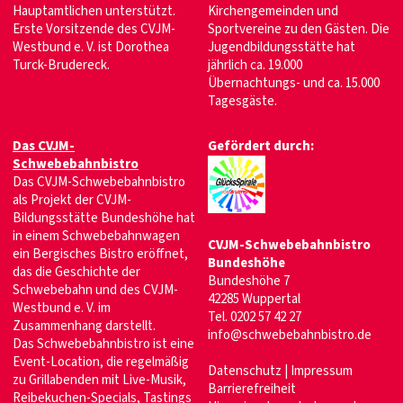
Hauptamtlichen unterstützt.
Kirchengemeinden und
Erste Vorsitzende des CVJM-
Sportvereine zu den Gästen. Die
Westbund e. V. ist Dorothea
Jugendbildungsstätte hat
Turck-Brudereck.
jährlich ca. 19.000
Übernachtungs- und ca. 15.000
Tagesgäste.
Das CVJM-
Gefördert durch:
Schwebebahnbistro
Das CVJM-Schwebebahnbistro
als Projekt der CVJM-
Bildungsstätte Bundeshöhe hat
in einem Schwebebahnwagen
CVJM-Schwebebahnbistro
ein Bergisches Bistro eröffnet,
Bundeshöhe
das die Geschichte der
Bundeshöhe 7
Schwebebahn und des CVJM-
42285 Wuppertal
Westbund e. V. im
Tel. 0202 57 42 27
Zusammenhang darstellt.
info@schwebebahnbistro.de
Das Schwebebahnbistro ist eine
Event-Location, die regelmäßig
Datenschutz |
Impressum
zu Grillabenden mit Live-Musik,
Barrierefreiheit
Reibekuchen-Specials, Tastings