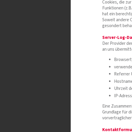
Cookies, die zu
Funktionen (z.B.
hat ein berecht
Soweit andere C
gesondert beha
Server-Log-Da
Der Provider de
an uns übermitte
Browsert
verwende
Referrer
Hostname
Uhrzeit d
IP-Adres
Eine Zusammenf
Grundlage für di
vorvertragliche
Kontaktformu