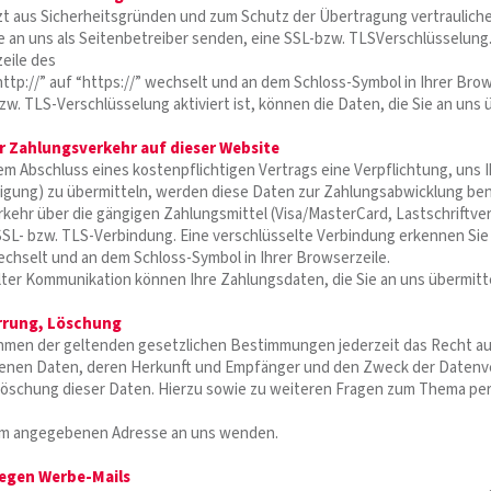
zt aus Sicherheitsgründen und zum Schutz der Übertragung vertrauliche
ie an uns als Seitenbetreiber senden, eine SSL-bzw. TLSVerschlüsselung
zeile des
ttp://” auf “https://” wechselt und an dem Schloss-Symbol in Ihrer Brow
w. TLS-Verschlüsselung aktiviert ist, können die Daten, die Sie an uns 
r Zahlungsverkehr auf dieser Website
m Abschluss eines kostenpflichtigen Vertrags eine Verpflichtung, uns
gung) zu übermitteln, werden diese Daten zur Zahlungsabwicklung ben
kehr über die gängigen Zahlungsmittel (Visa/MasterCard, Lastschriftverf
SSL- bzw. TLS-Verbindung. Eine verschlüsselte Verbindung erkennen Sie 
wechselt und an dem Schloss-Symbol in Ihrer Browserzeile.
lter Kommunikation können Ihre Zahlungsdaten, die Sie an uns übermitte
rrung, Löschung
hmen der geltenden gesetzlichen Bestimmungen jederzeit das Recht auf
nen Daten, deren Herkunft und Empfänger und den Zweck der Datenvera
öschung dieser Daten. Hierzu sowie zu weiteren Fragen zum Thema pe
um angegebenen Adresse an uns wenden.
egen Werbe-Mails