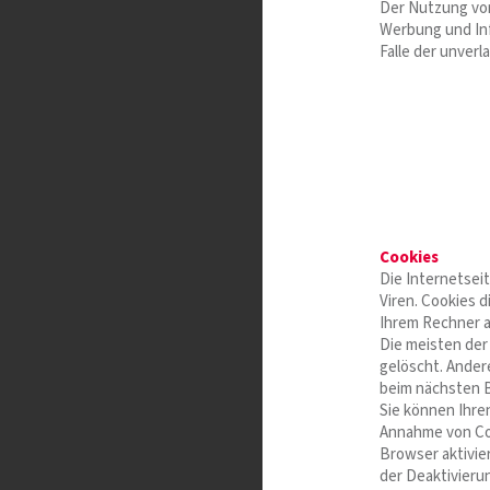
Der Nutzung von
Werbung und Inf
Falle der unver
Cookies
Die Internetsei
Viren. Cookies d
Ihrem Rechner a
Die meisten der
gelöscht. Ander
beim nächsten 
Sie können Ihren
Annahme von Coo
Browser aktivie
der Deaktivieru