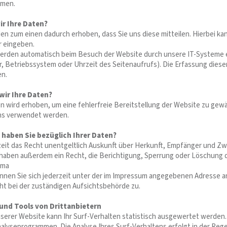
hmen.
ir Ihre Daten?
n zum einen dadurch erhoben, dass Sie uns diese mitteilen. Hierbei kann
r eingeben.
rden automatisch beim Besuch der Website durch unsere IT-Systeme erf
, Betriebssystem oder Uhrzeit des Seitenaufrufs). Die Erfassung dieser
en.
wir Ihre Daten?
ten wird erhoben, um eine fehlerfreie Bereitstellung der Website zu gew
ns verwendet werden.
haben Sie bezüglich Ihrer Daten?
zeit das Recht unentgeltlich Auskunft über Herkunft, Empfänger und 
e haben außerdem ein Recht, die Berichtigung, Sperrung oder Löschung 
ema
nen Sie sich jederzeit unter der im Impressum angegebenen Adresse a
t bei der zuständigen Aufsichtsbehörde zu.
und Tools von Drittanbietern
erer Website kann Ihr Surf-Verhalten statistisch ausgewertet werden. 
lyseprogrammen. Die Analyse Ihres Surf-Verhaltens erfolgt in der Rege