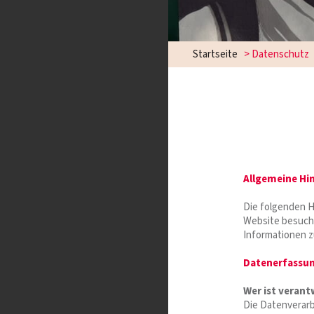
Startseite
>
Datenschutz
Allgemeine Hi
Die folgenden H
Website besuche
Informationen 
Datenerfassun
Wer ist verant
Die Datenverarb