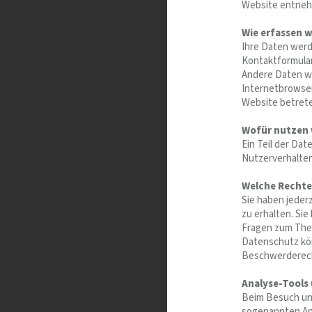
Website entne
Wie erfassen w
Ihre Daten werde
Kontaktformula
Andere Daten we
Internetbrowser
Website betret
Wofür nutzen 
Ein Teil der Da
Nutzerverhalte
Welche Rechte 
Sie haben jeder
zu erhalten. Si
Fragen zum Th
Datenschutz kön
Beschwerderech
Analyse-Tools 
Beim Besuch uns
sogenannten Ana