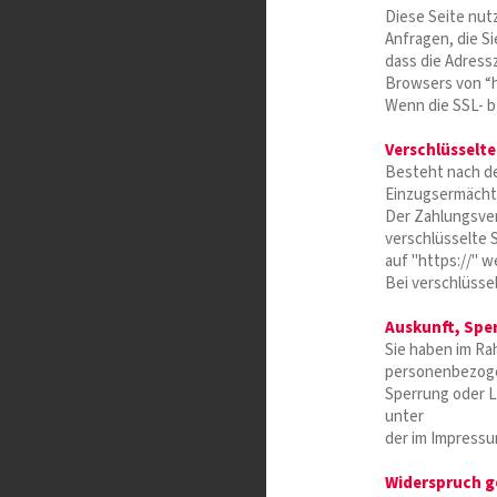
Diese Seite nut
Anfragen, die S
dass die Adress
Browsers von “h
Wenn die SSL- bz
Verschlüsselte
Besteht nach de
Einzugsermächti
Der Zahlungsver
verschlüsselte 
auf "https://" 
Bei verschlüsse
Auskunft, Spe
Sie haben im Ra
personenbezoge
Sperrung oder L
unter
der im Impress
Widerspruch g