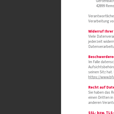
Gertenbac
42899 Rem
Verantwortliche 
Verarbeitung vo
Widerruf Ihrer
Viele Datenverar
jederzeit widerr
Datenverarbeitu
Beschwerderec
Im Falle datens
Aufsichtsbehör
seinen Sitz hat
https://www.bfd
Recht auf Dat
Sie haben das Re
einen Dritten i
anderen Verantwo
SSL- bzw. TLS