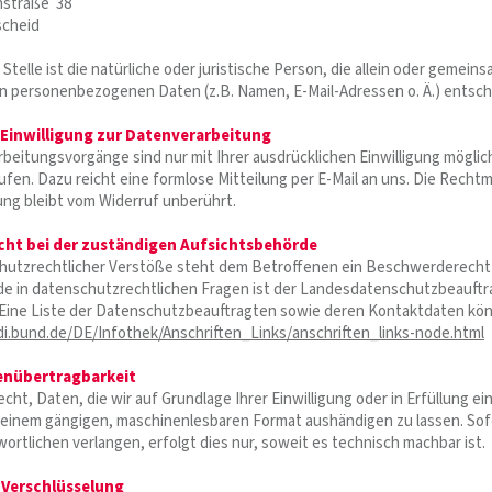
hstraße 38
scheid
Stelle ist die natürliche oder juristische Person, die allein oder gemei
n personenbezogenen Daten (z.B. Namen, E-Mail-Adressen o. Ä.) entsch
 Einwilligung zur Datenverarbeitung
beitungsvorgänge sind nur mit Ihrer ausdrücklichen Einwilligung möglich.
ufen. Dazu reicht eine formlose Mitteilung per E-Mail an uns. Die Recht
ng bleibt vom Widerruf unberührt.
ht bei der zuständigen Aufsichtsbehörde
chutzrechtlicher Verstöße steht dem Betroffenen ein Beschwerderecht
de in datenschutzrechtlichen Fragen ist der Landesdatenschutzbeauft
. Eine Liste der Datenschutzbeauftragten sowie deren Kontaktdaten 
i.bund.de/DE/Infothek/Anschriften_Links/anschriften_links-node.html
enübertragbarkeit
cht, Daten, die wir auf Grundlage Ihrer Einwilligung oder in Erfüllung ei
n einem gängigen, maschinenlesbaren Format aushändigen zu lassen. Sof
rtlichen verlangen, erfolgt dies nur, soweit es technisch machbar ist.
-Verschlüsselung