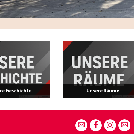
re Geschichte
Unsere Räume
© CVJM Lüttringhausen
© CVJM Lüttring