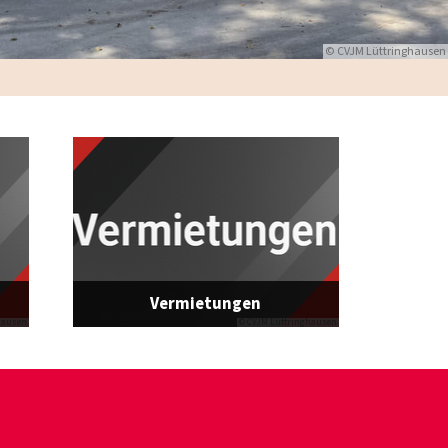
© CVJM Lüttringhausen
Vermietungen
hausen
© CVJM Lüttringhausen