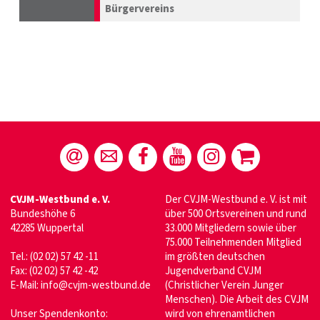
Bürgervereins
CVJM-Westbund e. V.
Der CVJM-Westbund e. V. ist mit
Bundeshöhe 6
über 500 Ortsvereinen und rund
42285 Wuppertal
33.000 Mitgliedern sowie über
75.000 Teilnehmenden Mitglied
Tel.: (02 02) 57 42 -11
im größten deutschen
Fax: (02 02) 57 42 -42
Jugendverband CVJM
E-Mail:
info@cvjm-westbund.de
(Christlicher Verein Junger
Menschen). Die Arbeit des CVJM
Unser Spendenkonto:
wird von ehrenamtlichen