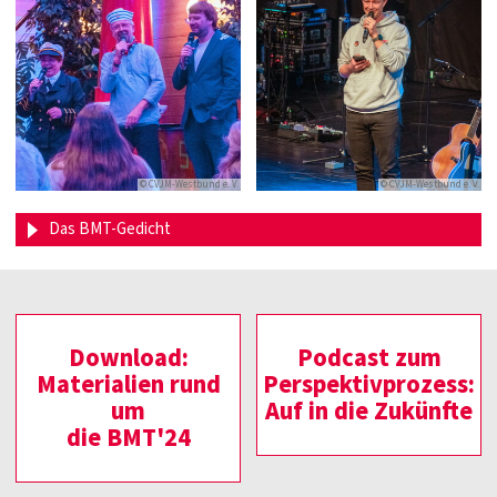
© CVJM-Westbund e. V.
© CVJM-Westbund e. V.
Das BMT-Gedicht
Download:
Podcast zum
Materialien rund
Perspektivprozess:
um
Auf in die Zukünfte
die BMT'24