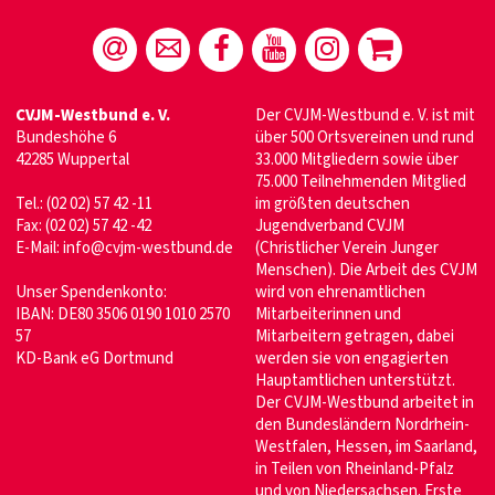
CVJM-Westbund e. V.
Der CVJM-Westbund e. V. ist mit
Bundeshöhe 6
über 500 Ortsvereinen und rund
42285 Wuppertal
33.000 Mitgliedern sowie über
75.000 Teilnehmenden Mitglied
Tel.: (02 02) 57 42 -11
im größten deutschen
Fax: (02 02) 57 42 -42
Jugendverband CVJM
E-Mail:
info@cvjm-westbund.de
(Christlicher Verein Junger
Menschen). Die Arbeit des CVJM
Unser Spendenkonto:
wird von ehrenamtlichen
IBAN: DE80 3506 0190 1010 2570
Mitarbeiterinnen und
57
Mitarbeitern getragen, dabei
KD-Bank eG Dortmund
werden sie von engagierten
Hauptamtlichen unterstützt.
Der CVJM-Westbund arbeitet in
den Bundesländern Nordrhein-
Westfalen, Hessen, im Saarland,
in Teilen von Rheinland-Pfalz
und von Niedersachsen. Erste