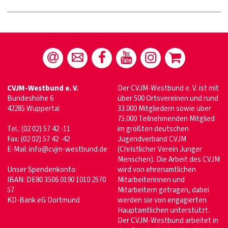
CVJM-Westbund e. V.
Der CVJM-Westbund e. V. ist mit
Bundeshöhe 6
über 500 Ortsvereinen und rund
42285 Wuppertal
33.000 Mitgliedern sowie über
75.000 Teilnehmenden Mitglied
Tel.: (02 02) 57 42 -11
im größten deutschen
Fax: (02 02) 57 42 -42
Jugendverband CVJM
E-Mail:
info@cvjm-westbund.de
(Christlicher Verein Junger
Menschen). Die Arbeit des CVJM
Unser Spendenkonto:
wird von ehrenamtlichen
IBAN: DE80 3506 0190 1010 2570
Mitarbeiterinnen und
57
Mitarbeitern getragen, dabei
KD-Bank eG Dortmund
werden sie von engagierten
Hauptamtlichen unterstützt.
Der CVJM-Westbund arbeitet in