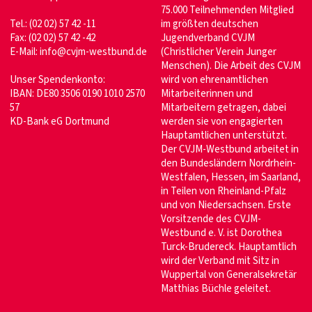
75.000 Teilnehmenden Mitglied
Tel.: (02 02) 57 42 -11
im größten deutschen
Fax: (02 02) 57 42 -42
Jugendverband CVJM
E-Mail:
info@cvjm-westbund.de
(Christlicher Verein Junger
Menschen). Die Arbeit des CVJM
Unser Spendenkonto:
wird von ehrenamtlichen
IBAN: DE80 3506 0190 1010 2570
Mitarbeiterinnen und
57
Mitarbeitern getragen, dabei
KD-Bank eG Dortmund
werden sie von engagierten
Hauptamtlichen unterstützt.
Der CVJM-Westbund arbeitet in
den Bundesländern Nordrhein-
Westfalen, Hessen, im Saarland,
in Teilen von Rheinland-Pfalz
und von Niedersachsen. Erste
Vorsitzende des CVJM-
Westbund e. V. ist Dorothea
Turck-Brudereck. Hauptamtlich
wird der Verband mit Sitz in
Wuppertal von Generalsekretär
Matthias Büchle geleitet.