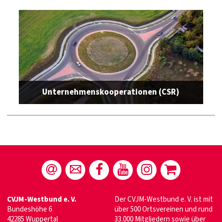
Unternehmenskooperationen (CSR)
CVJM-Westbund e. V.
Der CVJM-Westbund e. V. ist mit
Bundeshöhe 6
über 500 Ortsvereinen und rund
42285 Wuppertal
33.000 Mitgliedern sowie über