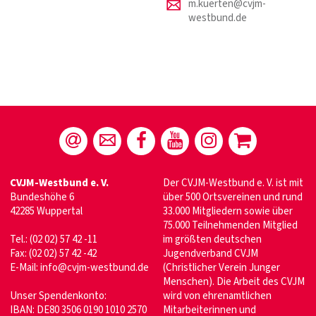
m.kuerten@cvjm-
westbund.de
CVJM-Westbund e. V.
Der CVJM-Westbund e. V. ist mit
Bundeshöhe 6
über 500 Ortsvereinen und rund
42285 Wuppertal
33.000 Mitgliedern sowie über
75.000 Teilnehmenden Mitglied
Tel.: (02 02) 57 42 -11
im größten deutschen
Fax: (02 02) 57 42 -42
Jugendverband CVJM
E-Mail:
info@cvjm-westbund.de
(Christlicher Verein Junger
Menschen). Die Arbeit des CVJM
Unser Spendenkonto:
wird von ehrenamtlichen
IBAN: DE80 3506 0190 1010 2570
Mitarbeiterinnen und