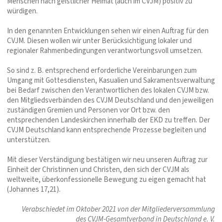
Menschen nach geistlicher Heimat (auch im CVJM) positiv zu
würdigen.
In den genannten Entwicklungen sehen wir einen Auftrag für den
CVJM. Diesen wollen wir unter Berücksichtigung lokaler und
regionaler Rahmenbedingungen verantwortungsvoll umsetzen.
So sind z. B. entsprechend erforderliche Vereinbarungen zum
Umgang mit Gottesdiensten, Kasualien und Sakramentsverwaltung
bei Bedarf zwischen den Verantwortlichen des lokalen CVJM bzw.
den Mitgliedsverbänden des CVJM Deutschland und den jeweiligen
zuständigen Gremien und Personen vor Ort bzw. den
entsprechenden Landeskirchen innerhalb der EKD zu treffen. Der
CVJM Deutschland kann entsprechende Prozesse begleiten und
unterstützen.
Mit dieser Verständigung bestätigen wir neu unseren Auftrag zur
Einheit der Christinnen und Christen, den sich der CVJM als
weltweite, überkonfessionelle Bewegung zu eigen gemacht hat
(Johannes 17,21).
Verabschiedet im Oktober 2021 von der Mitgliederversammlung
des CVJM-Gesamtverband in Deutschland e. V.