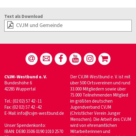
Text als Download
CVJM und Gemeinde
CVJM-Westbund e. V.
Der CVJM-Westbund e. V. ist mit
Bundeshöhe 6
über 500 Ortsvereinen und rund
42285 Wuppertal
33.000 Mitgliedern sowie über
75.000 Teilnehmenden Mitglied
Tel.: (02 02) 57 42 -11
im größten deutschen
Fax: (02 02) 57 42 -42
Jugendverband CVJM
E-Mail:
info@cvjm-westbund.de
(Christlicher Verein Junger
Menschen). Die Arbeit des CVJM
Unser Spendenkonto:
wird von ehrenamtlichen
IBAN: DE80 3506 0190 1010 2570
Mitarbeiterinnen und