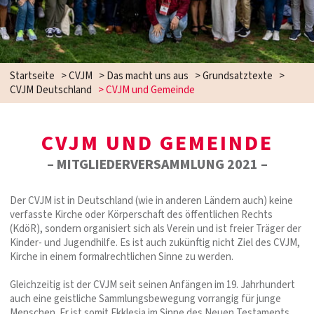
Startseite
>
CVJM
>
Das macht uns aus
>
Grundsatztexte
>
CVJM Deutschland
>
CVJM und Gemeinde
CVJM UND GEMEINDE
– MITGLIEDERVERSAMMLUNG 2021 –
Der CVJM ist in Deutschland (wie in anderen Ländern auch) keine
verfasste Kirche oder Körperschaft des öffentlichen Rechts
(KdöR), sondern organisiert sich als Verein und ist freier Träger der
Kinder- und Jugendhilfe. Es ist auch zukünftig nicht Ziel des CVJM,
Kirche in einem formalrechtlichen Sinne zu werden.
Gleichzeitig ist der CVJM seit seinen Anfängen im 19. Jahrhundert
auch eine geistliche Sammlungsbewegung vorrangig für junge
Menschen. Er ist somit Ekklesia im Sinne des Neuen Testaments.