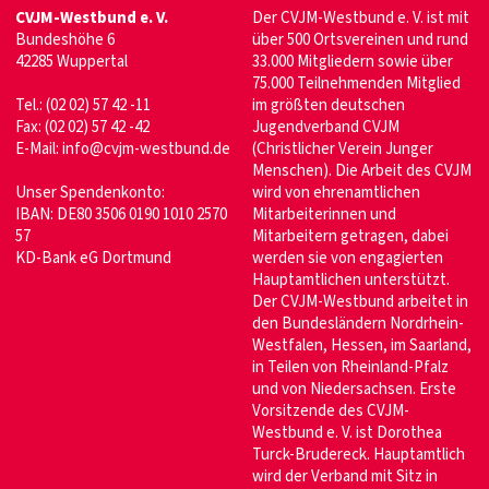
CVJM-Westbund e. V.
Der CVJM-Westbund e. V. ist mit
Bundeshöhe 6
über 500 Ortsvereinen und rund
42285 Wuppertal
33.000 Mitgliedern sowie über
75.000 Teilnehmenden Mitglied
Tel.: (02 02) 57 42 -11
im größten deutschen
Fax: (02 02) 57 42 -42
Jugendverband CVJM
E-Mail:
info@cvjm-westbund.de
(Christlicher Verein Junger
Menschen). Die Arbeit des CVJM
Unser Spendenkonto:
wird von ehrenamtlichen
IBAN: DE80 3506 0190 1010 2570
Mitarbeiterinnen und
57
Mitarbeitern getragen, dabei
KD-Bank eG Dortmund
werden sie von engagierten
Hauptamtlichen unterstützt.
Der CVJM-Westbund arbeitet in
den Bundesländern Nordrhein-
Westfalen, Hessen, im Saarland,
in Teilen von Rheinland-Pfalz
und von Niedersachsen. Erste
Vorsitzende des CVJM-
Westbund e. V. ist Dorothea
Turck-Brudereck. Hauptamtlich
wird der Verband mit Sitz in