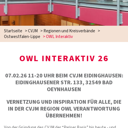
Startseite
>
CVJM
>
Regionen und Kreisverbände
>
Ostwestfalen-Lippe
>
OWL Interaktiv
OWL INTERAKTIV 26
07.02.26 11-20 UHR BEIM CVJM EIDINGHAUSEN:
EIDINGHAUSENER STR. 133, 32549 BAD
OEYNHAUSEN
VERNETZUNG UND INSPIRATION FÜR ALLE, DIE
IN DER CVJM REGION OWL VERANTWORTUNG
ÜBERNEHMEN!
Von der Gründung des CVJM der “Pariser Basis” bis heute - und