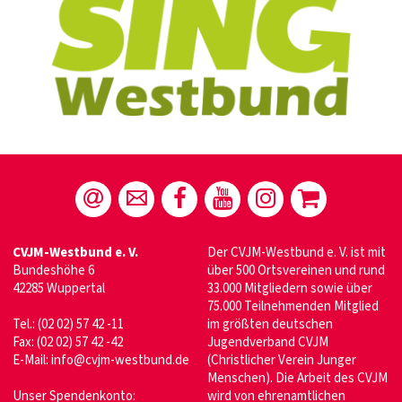
CVJM-Westbund e. V.
Der CVJM-Westbund e. V. ist mit
Bundeshöhe 6
über 500 Ortsvereinen und rund
42285 Wuppertal
33.000 Mitgliedern sowie über
75.000 Teilnehmenden Mitglied
Tel.: (02 02) 57 42 -11
im größten deutschen
Fax: (02 02) 57 42 -42
Jugendverband CVJM
E-Mail:
info@cvjm-westbund.de
(Christlicher Verein Junger
Menschen). Die Arbeit des CVJM
Unser Spendenkonto:
wird von ehrenamtlichen