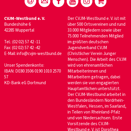
CVJM-Westbund e. V.
Der CVJM-Westbund e. V. ist mit
Bundeshöhe 6
über 500 Ortsvereinen und rund
42285 Wuppertal
33.000 Mitgliedern sowie über
75.000 Teilnehmenden Mitglied
Tel.: (02 02) 57 42 -11
im größten deutschen
Fax: (02 02) 57 42 -42
Jugendverband CVJM
E-Mail:
info@cvjm-westbund.de
(Christlicher Verein Junger
Menschen). Die Arbeit des CVJM
Unser Spendenkonto:
wird von ehrenamtlichen
IBAN: DE80 3506 0190 1010 2570
Mitarbeiterinnen und
57
Mitarbeitern getragen, dabei
KD-Bank eG Dortmund
werden sie von engagierten
Hauptamtlichen unterstützt.
Der CVJM-Westbund arbeitet in
den Bundesländern Nordrhein-
Westfalen, Hessen, im Saarland,
in Teilen von Rheinland-Pfalz
und von Niedersachsen. Erste
Vorsitzende des CVJM-
Westbund e. V. ist Dorothea