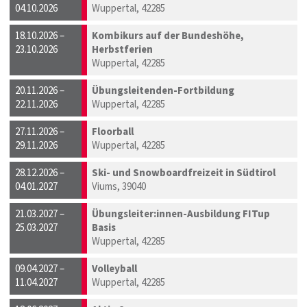
04.10.2026
Wuppertal, 42285
18.10.2026 –
Kombikurs auf der Bundeshöhe,
23.10.2026
Herbstferien
Wuppertal, 42285
20.11.2026 –
Übungsleitenden-Fortbildung
22.11.2026
Wuppertal, 42285
27.11.2026 –
Floorball
29.11.2026
Wuppertal, 42285
28.12.2026 –
Ski- und Snowboardfreizeit in Südtirol
04.01.2027
Viums, 39040
21.03.2027 –
Übungsleiter:innen-Ausbildung FITup
25.03.2027
Basis
Wuppertal, 42285
09.04.2027 –
Volleyball
11.04.2027
Wuppertal, 42285