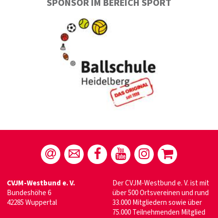
SPONSOR IM BEREICH SPORT
CVJM-Westbund e. V.
Der CVJM-Westbund e. V. ist mit
Bundeshöhe 6
über 500 Ortsvereinen und rund
42285 Wuppertal
33.000 Mitgliedern sowie über
75.000 Teilnehmenden Mitglied