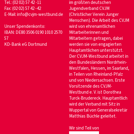
Tel.: (02 02) 57 42 -11
im größten deutschen
Fax: (02 02) 57 42 -42
Jugendverband CVJM
E-Mail:
info@cvjm-westbund.de
(Christlicher Verein Junger
Menschen). Die Arbeit des CVJM
Unser Spendenkonto:
wird von ehrenamtlichen
IBAN: DE80 3506 0190 1010 2570
Mitarbeiterinnen und
57
Mitarbeitern getragen, dabei
KD-Bank eG Dortmund
werden sie von engagierten
Hauptamtlichen unterstützt.
Der CVJM-Westbund arbeitet in
den Bundesländern Nordrhein-
Westfalen, Hessen, im Saarland,
in Teilen von Rheinland-Pfalz
und von Niedersachsen. Erste
Vorsitzende des CVJM-
Westbund e. V. ist Dorothea
Turck-Brudereck. Hauptamtlich
wird der Verband mit Sitz in
Wuppertal von Generalsekretär
Matthias Büchle geleitet.
Wir sind Teil von