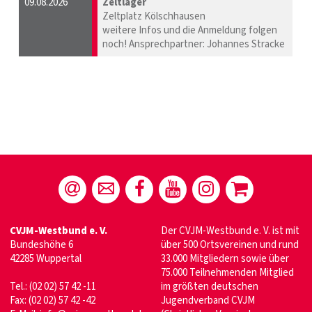
09.08.2026
Zeltlager
Zeltplatz Kölschhausen
weitere Infos und die Anmeldung folgen
noch! Ansprechpartner: Johannes Stracke
CVJM-Westbund e. V.
Der CVJM-Westbund e. V. ist mit
Bundeshöhe 6
über 500 Ortsvereinen und rund
42285 Wuppertal
33.000 Mitgliedern sowie über
75.000 Teilnehmenden Mitglied
Tel.: (02 02) 57 42 -11
im größten deutschen
Fax: (02 02) 57 42 -42
Jugendverband CVJM