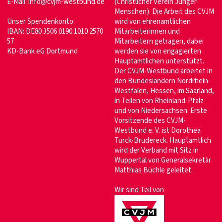
E-Mail:
info@cvjm-westbund.de
(Christlicher Verein Junger
Menschen). Die Arbeit des CVJM
Unser Spendenkonto:
wird von ehrenamtlichen
IBAN: DE80 3506 0190 1010 2570
Mitarbeiterinnen und
57
Mitarbeitern getragen, dabei
KD-Bank eG Dortmund
werden sie von engagierten
Hauptamtlichen unterstützt.
Der CVJM-Westbund arbeitet in
den Bundesländern Nordrhein-
Westfalen, Hessen, im Saarland,
in Teilen von Rheinland-Pfalz
und von Niedersachsen. Erste
Vorsitzende des CVJM-
Westbund e. V. ist Dorothea
Turck-Brudereck. Hauptamtlich
wird der Verband mit Sitz in
Wuppertal von Generalsekretär
Matthias Büchle geleitet.
Wir sind Teil von