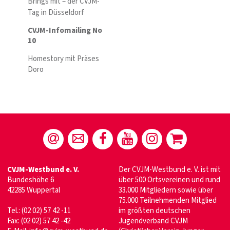
Brings mit – der CVJM-
Tag in Düsseldorf
CVJM-Infomailing No
10
Homestory mit Präses
Doro
CVJM-Westbund e. V.
Der CVJM-Westbund e. V. ist mit
Bundeshöhe 6
über 500 Ortsvereinen und rund
42285 Wuppertal
33.000 Mitgliedern sowie über
75.000 Teilnehmenden Mitglied
Tel.: (02 02) 57 42 -11
im größten deutschen
Fax: (02 02) 57 42 -42
Jugendverband CVJM