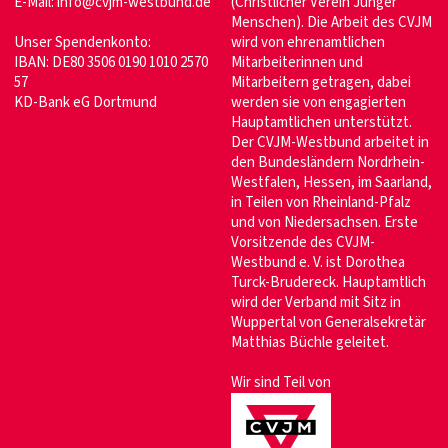
E-Mail:
info@cvjm-westbund.de
(Christlicher Verein Junger
Menschen). Die Arbeit des CVJM
Unser Spendenkonto:
wird von ehrenamtlichen
IBAN: DE80 3506 0190 1010 2570
Mitarbeiterinnen und
57
Mitarbeitern getragen, dabei
KD-Bank eG Dortmund
werden sie von engagierten
Hauptamtlichen unterstützt.
Der CVJM-Westbund arbeitet in
den Bundesländern Nordrhein-
Westfalen, Hessen, im Saarland,
in Teilen von Rheinland-Pfalz
und von Niedersachsen. Erste
Vorsitzende des CVJM-
Westbund e. V. ist Dorothea
Turck-Brudereck. Hauptamtlich
wird der Verband mit Sitz in
Wuppertal von Generalsekretär
Matthias Büchle geleitet.
Wir sind Teil von