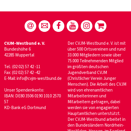
CVJM-Westbund e. V.
Der CVJM-Westbund e. V. ist mit
Bundeshöhe 6
über 500 Ortsvereinen und rund
42285 Wuppertal
33.000 Mitgliedern sowie über
75.000 Teilnehmenden Mitglied
Tel.: (02 02) 57 42 -11
im größten deutschen
Fax: (02 02) 57 42 -42
Jugendverband CVJM
E-Mail:
info@cvjm-westbund.de
(Christlicher Verein Junger
Menschen). Die Arbeit des CVJM
Unser Spendenkonto:
wird von ehrenamtlichen
IBAN: DE80 3506 0190 1010 2570
Mitarbeiterinnen und
57
Mitarbeitern getragen, dabei
KD-Bank eG Dortmund
werden sie von engagierten
Hauptamtlichen unterstützt.
Der CVJM-Westbund arbeitet in
den Bundesländern Nordrhein-