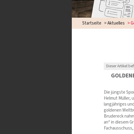
Startseite
>
Aktuelles
>
G
Dieser Artikel be
GOLDENE
Die jüngste Spo
Helmut Müller, u
langjähriges u
goldenen Weltb
Brudereck nahm 
an“ in diesem G
Fachausschuss, 