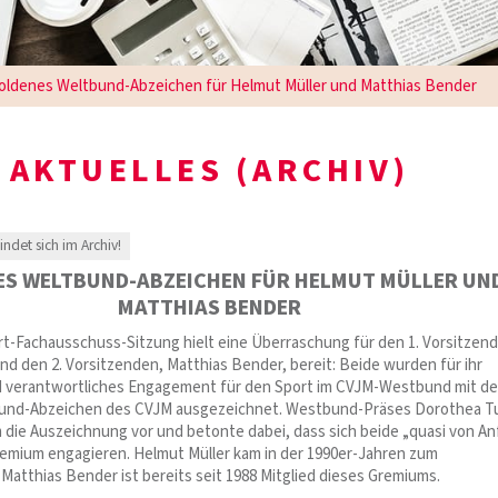
oldenes Weltbund-Abzeichen für Helmut Müller und Matthias Bender
AKTUELLES (ARCHIV)
findet sich im Archiv!
S WELTBUND-ABZEICHEN FÜR HELMUT MÜLLER UN
MATTHIAS BENDER
rt-Fachausschuss-Sitzung hielt eine Überraschung für den 1. Vorsitzen
nd den 2. Vorsitzenden, Matthias Bender, bereit: Beide wurden für ihr
nd verantwortliches Engagement für den Sport im CVJM-Westbund mit d
und-Abzeichen des CVJM ausgezeichnet. Westbund-Präses Dorothea Tu
die Auszeichnung vor und betonte dabei, dass sich beide „quasi von A
remium engagieren. Helmut Müller kam in der 1990er-Jahren zum
Matthias Bender ist bereits seit 1988 Mitglied dieses Gremiums.