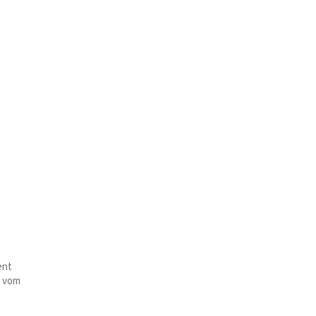
ent
e vom