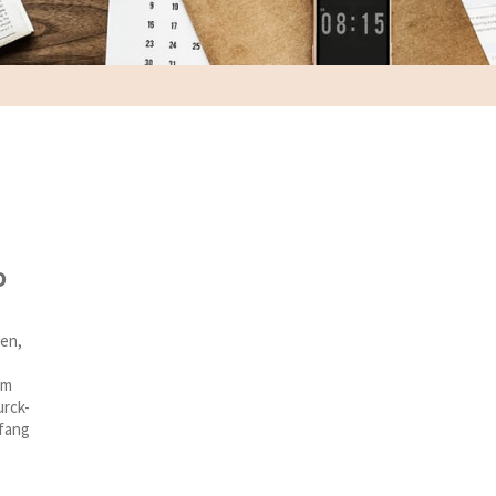
D
den,
em
rck-
nfang