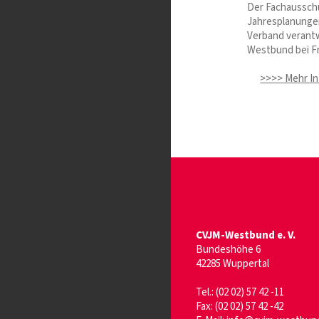
Der Fachausschu
Jahresplanunge
Verband verantw
Westbund bei F
>>>> Mehr In
CVJM-Westbund e. V.
Bundeshöhe 6
42285 Wuppertal
Tel.: (02 02) 57 42 -11
Fax: (02 02) 57 42 -42