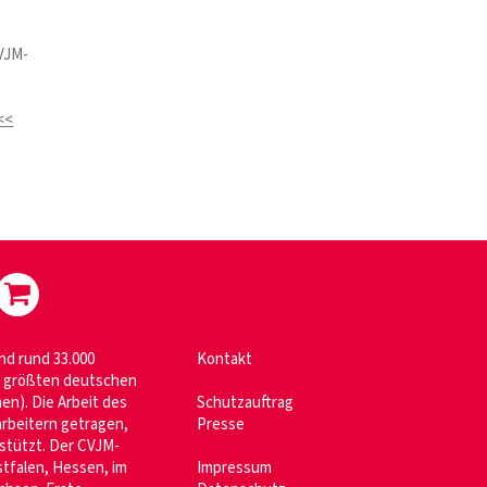
VJM-
<<
nd rund 33.000
Kontakt
im größten deutschen
n). Die Arbeit des
Schutzauftrag
rbeitern getragen,
Presse
stützt. Der CVJM-
tfalen, Hessen, im
Impressum