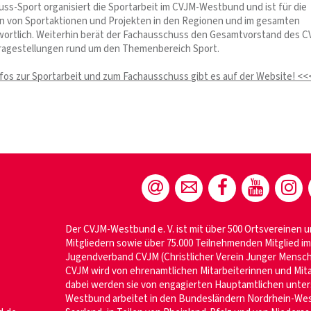
ss-Sport organisiert die Sportarbeit im CVJM-Westbund und ist für die
n von Sportaktionen und Projekten in den Regionen und im gesamten
ortlich. Weiterhin berät der Fachausschuss den Gesamtvorstand des C
ragestellungen rund um den Themenbereich Sport.
fos zur Sportarbeit und zum Fachausschuss gibt es auf der Website! <<
Der CVJM-Westbund e. V. ist mit über 500 Ortsvereinen u
Mitgliedern sowie über 75.000 Teilnehmenden Mitglied 
Jugendverband CVJM (Christlicher Verein Junger Mensche
CVJM wird von ehrenamtlichen Mitarbeiterinnen und Mita
dabei werden sie von engagierten Hauptamtlichen unter
Westbund arbeitet in den Bundesländern Nordrhein-Wes