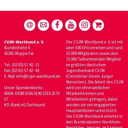
CVJM-Westbund e. V.
Der CVJM-Westbund e. V. ist mit
Bundeshöhe 6
über 500 Ortsvereinen und rund
42285 Wuppertal
33.000 Mitgliedern sowie über
75.000 Teilnehmenden Mitglied
Tel.: (02 02) 57 42 -11
im größten deutschen
Fax: (02 02) 57 42 -42
Jugendverband CVJM
E-Mail:
info@cvjm-westbund.de
(Christlicher Verein Junger
Menschen). Die Arbeit des CVJM
Unser Spendenkonto:
wird von ehrenamtlichen
IBAN: DE80 3506 0190 1010 2570
Mitarbeiterinnen und
57
Mitarbeitern getragen, dabei
KD-Bank eG Dortmund
werden sie von engagierten
Hauptamtlichen unterstützt.
Der CVJM-Westbund arbeitet in
den Bundesländern Nordrhein-
Westfalen, Hessen, im Saarland,