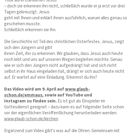
Tode auferstandenen Jesus
– doch sie erkennen ihn nicht, schließlich wurde er ja erst vor drei
Tagen gekreuzigt. Jesus
geht mit Ihnen und erklärt ihnen ausführlich, warum alles genau so
geschehen musste.
Schließlich erkennen sie ihn.
Die Geschichte ist Teil des christlichen Osterfestes. Jesus, zeigt
sich den Jüngern und gibt
ihnen Zeit, ihn zu erkennen. Wir glauben, dass Jesus auch heute
noch lebt und uns auf unseren Wegen begleiten möchte. Genau
wie er sich den Jüngern nicht aufgedrängt hat und sich nicht
selbst in ihr Haus eingeladen hat, drängt er sich auch heute nicht
auf. Er wartet auf eine Einladung. Erkennst du ihn?
Das Video wird am 9. April auf
www.glaub-
schon.de/emmaus
, sowie auf YouTube und
Instagram zu finden sein.
Es ist gut als Einspieler im
Gottesdienst geeignet – dazu kann es auf folgender Seite schon
vor der eigentlichen Veröffentlichung herunterladen werden:
www.glaub-schon.de/kirchen
Ergänzend zum Video gibt's was auf die Ohren. Gemeinsam mit