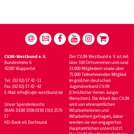
CVJM-Westbund e. V.
Der CVJM-Westbund e. V. ist mit
Bundeshöhe 6
über 500 Ortsvereinen und rund
42285 Wuppertal
33.000 Mitgliedern sowie über
75.000 Teilnehmenden Mitglied
Tel.: (02 02) 57 42 -11
im größten deutschen
Fax: (02 02) 57 42 -42
Jugendverband CVJM
E-Mail:
info@cvjm-westbund.de
(Christlicher Verein Junger
Menschen). Die Arbeit des CVJM
Unser Spendenkonto:
wird von ehrenamtlichen
IBAN: DE80 3506 0190 1010 2570
Mitarbeiterinnen und
57
Mitarbeitern getragen, dabei
KD-Bank eG Dortmund
werden sie von engagierten
Hauptamtlichen unterstützt.