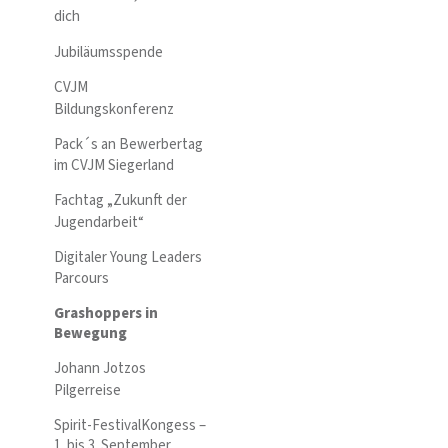
dich
Jubiläumsspende
CVJM
Bildungskonferenz
Pack´s an Bewerbertag
im CVJM Siegerland
Fachtag „Zukunft der
Jugendarbeit“
Digitaler Young Leaders
Parcours
Grashoppers in
Bewegung
Johann Jotzos
Pilgerreise
Spirit-FestivalKongess –
1. bis 3. September