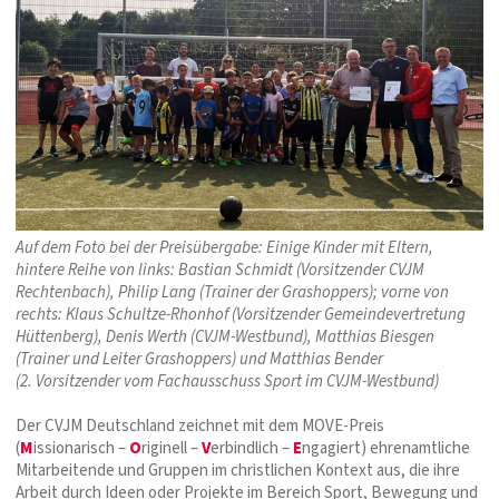
Auf dem Foto bei der Preisübergabe: Einige Kinder mit Eltern,
hintere Reihe von links: Bastian Schmidt (Vorsitzender CVJM
Rechtenbach), Philip Lang (Trainer der Grashoppers); vorne von
rechts: Klaus Schultze-Rhonhof (Vorsitzender Gemeindevertretung
Hüttenberg), Denis Werth (CVJM-Westbund), Matthias Biesgen
(Trainer und Leiter Grashoppers) und Matthias Bender
(2. Vorsitzender vom Fachausschuss Sport im CVJM-Westbund)
Der CVJM Deutschland zeichnet mit dem MOVE-Preis
(
M
issionarisch –
O
riginell –
V
erbindlich –
E
ngagiert) ehrenamtliche
Mitarbeitende und Gruppen im christlichen Kontext aus, die ihre
Arbeit durch Ideen oder Projekte im Bereich Sport, Bewegung und