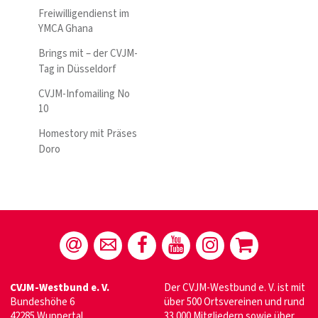
Freiwilligendienst im
YMCA Ghana
Brings mit – der CVJM-
Tag in Düsseldorf
CVJM-Infomailing No
10
Homestory mit Präses
Doro
CVJM-Westbund e. V.
Der CVJM-Westbund e. V. ist mit
Bundeshöhe 6
über 500 Ortsvereinen und rund
42285 Wuppertal
33.000 Mitgliedern sowie über