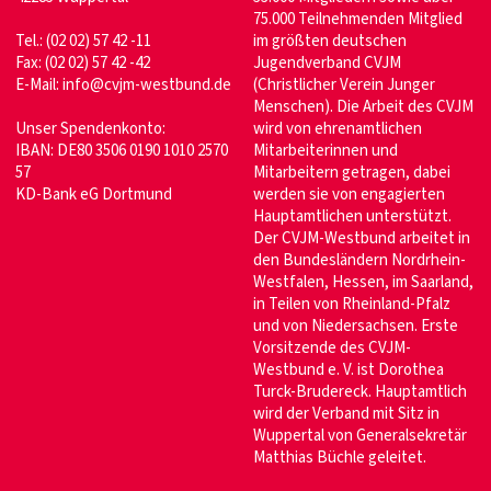
75.000 Teilnehmenden Mitglied
Tel.: (02 02) 57 42 -11
im größten deutschen
Fax: (02 02) 57 42 -42
Jugendverband CVJM
E-Mail:
info@cvjm-westbund.de
(Christlicher Verein Junger
Menschen). Die Arbeit des CVJM
Unser Spendenkonto:
wird von ehrenamtlichen
IBAN: DE80 3506 0190 1010 2570
Mitarbeiterinnen und
57
Mitarbeitern getragen, dabei
KD-Bank eG Dortmund
werden sie von engagierten
Hauptamtlichen unterstützt.
Der CVJM-Westbund arbeitet in
den Bundesländern Nordrhein-
Westfalen, Hessen, im Saarland,
in Teilen von Rheinland-Pfalz
und von Niedersachsen. Erste
Vorsitzende des CVJM-
Westbund e. V. ist Dorothea
Turck-Brudereck. Hauptamtlich
wird der Verband mit Sitz in
Wuppertal von Generalsekretär
Matthias Büchle geleitet.