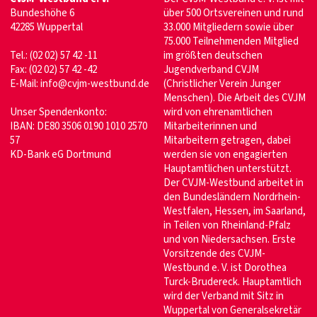
Bundeshöhe 6
über 500 Ortsvereinen und rund
42285 Wuppertal
33.000 Mitgliedern sowie über
75.000 Teilnehmenden Mitglied
Tel.: (02 02) 57 42 -11
im größten deutschen
Fax: (02 02) 57 42 -42
Jugendverband CVJM
E-Mail:
info@cvjm-westbund.de
(Christlicher Verein Junger
Menschen). Die Arbeit des CVJM
Unser Spendenkonto:
wird von ehrenamtlichen
IBAN: DE80 3506 0190 1010 2570
Mitarbeiterinnen und
57
Mitarbeitern getragen, dabei
KD-Bank eG Dortmund
werden sie von engagierten
Hauptamtlichen unterstützt.
Der CVJM-Westbund arbeitet in
den Bundesländern Nordrhein-
Westfalen, Hessen, im Saarland,
in Teilen von Rheinland-Pfalz
und von Niedersachsen. Erste
Vorsitzende des CVJM-
Westbund e. V. ist Dorothea
Turck-Brudereck. Hauptamtlich
wird der Verband mit Sitz in
Wuppertal von Generalsekretär