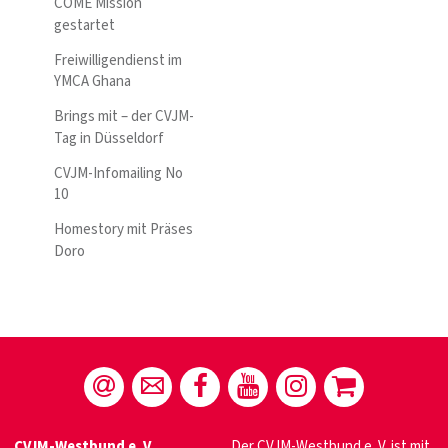
COME Mission
gestartet
Freiwilligendienst im
YMCA Ghana
Brings mit – der CVJM-
Tag in Düsseldorf
CVJM-Infomailing No
10
Homestory mit Präses
Doro
CVJM-Westbund e. V.
Der CVJM-Westbund e. V. ist mit