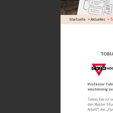
Startseite
>
Aktuelles
>
T
TOBI
Professor Tob
einstimmig zu
Tobias Faix ist 
den Master-Stud
Arbeit“, das „Fo