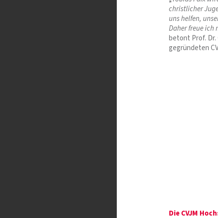
christlicher Ju
uns helfen, unse
Daher freue ich
betont Prof. Dr
gegründeten C
Die CVJM Hoch