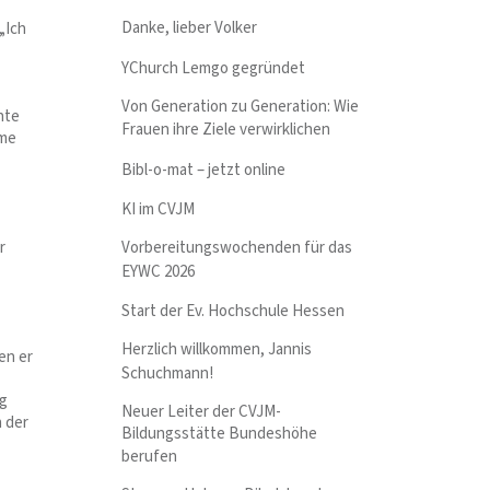
Danke, lieber Volker
„Ich
YChurch Lemgo gegründet
Von Generation zu Generation: Wie
hte
Frauen ihre Ziele verwirklichen
ame
Bibl-o-mat – jetzt online
KI im CVJM
Vorbereitungswochenden für das
r
EYWC 2026
Start der Ev. Hochschule Hessen
Herzlich willkommen, Jannis
en er
Schuchmann!
ng
Neuer Leiter der CVJM-
h der
Bildungsstätte Bundeshöhe
berufen