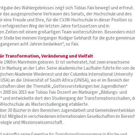
tgabe des Wahlergebnisses zeigt sich Tobias Faix bewegt und erfreut. 
r das ausgesprochene Vertrauen des Senats, der Hochschule und des
mir eine Freude und Ehre, für die CVJM-Hochschule in dieser Position zu
n erfolgreichen Weg der letzten Jahre fortzusetzen und in
en Zeiten mit einem großartigen Team weiterzuführen. Besonders möc
ser Stelle bei meinem Vorgänger Rüdiger Gebhardt für die gute gemeins
ergangenen acht Jahren bedanken“, so Faix.
ür Transformation, Veränderung und Vielfalt
de 1969 in Mannheim geboren. Er ist verheiratet, hat zwei erwachsene
t in Marburg an der Lahn. Seine akademische Laufbahn führte ihn von de
gischen Akademie Wiedenest und der Columbia International University
 USA) an die Universität of South Africa (UNISA), wo er im Bereich der
chaften über die Thematik „Gottesvorstellungen bei Jugendlichen“
n 2005 bis 2015 war Tobias Faix Dozent am Marburger „Bildungs- und
 und entwickelte dort den Studiengang der Transformationsstudien, d
MHochschule als Masterstudiengang etablierte.
 über 30 Bücher in den Bereichen Jugendarbeit und Gemeindeentwicklu
 ist Mitglied in verschiedenen internationalen Gesellschaften im Bereic
ologie und Missionswissenschaft.
d zukünftig seine Expertise für Transformationsprozesse in Kirche und