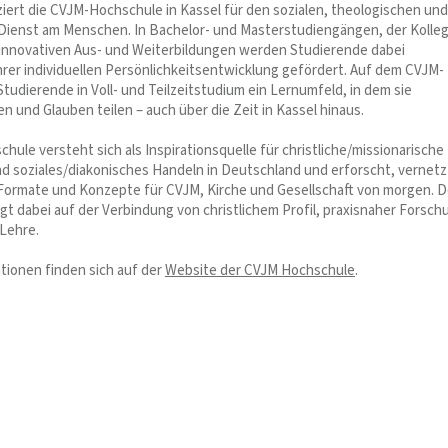
iziert die CVJM-Hochschule in Kassel für den sozialen, theologischen und
ienst am Menschen. In Bachelor- und Masterstudiengängen, der Kolleg
innovativen Aus- und Weiterbildungen werden Studierende dabei
hrer individuellen Persönlichkeitsentwicklung gefördert. Auf dem CVJM-
tudierende in Voll- und Teilzeitstudium ein Lernumfeld, in dem sie
 und Glauben teilen – auch über die Zeit in Kassel hinaus.
ule versteht sich als Inspirationsquelle für christliche/missionarische
d soziales/diakonisches Handeln in Deutschland und erforscht, vernetz
Formate und Konzepte für CVJM, Kirche und Gesellschaft von morgen. D
gt dabei auf der Verbindung von christlichem Profil, praxisnaher Forsch
 Lehre.
tionen finden sich auf der
Website der CVJM Hochschule
.