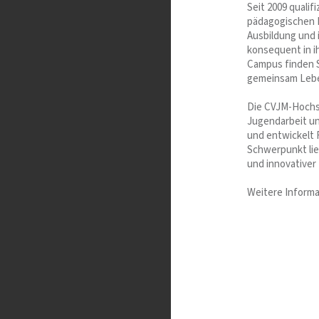
Seit 2009 qualif
pädagogischen D
Ausbildung und 
konsequent in i
Campus finden S
gemeinsam Leben
Die CVJM-Hochsch
Jugendarbeit un
und entwickelt 
Schwerpunkt lie
und innovativer
Weitere Informa