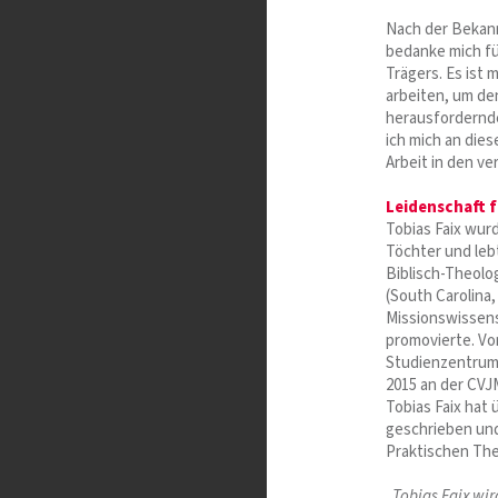
Nach der Bekann
bedanke mich fü
Trägers. Es ist 
arbeiten, um de
herausfordernd
ich mich an die
Arbeit in den v
Leidenschaft f
Tobias Faix wur
Töchter und leb
Biblisch-Theolo
(South Carolina,
Missionswissens
promovierte. Vo
Studienzentrum“
2015 an der CVJ
Tobias Faix hat
geschrieben und
Praktischen The
„
Tobias Faix wir