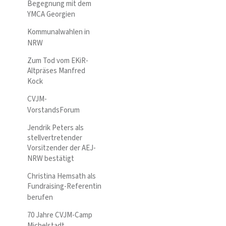
Begegnung mit dem
YMCA Georgien
Kommunalwahlen in
NRW
Zum Tod vom EKiR-
Altpräses Manfred
Kock
CVJM-
VorstandsForum
Jendrik Peters als
stellvertretender
Vorsitzender der AEJ-
NRW bestätigt
Christina Hemsath als
Fundraising-Referentin
berufen
70 Jahre CVJM-Camp
Michelstadt