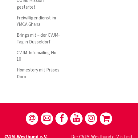
COME Mission
gestartet
Freiwilligendienst im
YMCA Ghana
Brings mit – der CVJM-
Tag in Düsseldorf
CVJM-Infomailing No
10
Homestory mit Präses
Doro
CVJM-Westbund e. V.
Der CVJM-Westbund e. V. ist mit