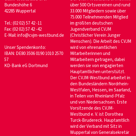
Bundeshöhe 6
über 500 Ortsvereinen und rund
42285 Wuppertal
33.000 Mitgliedern sowie über
75.000 Teilnehmenden Mitglied
Tel.: (02 02) 57 42 -11
im größten deutschen
Fax: (02 02) 57 42 -42
Jugendverband CVJM
E-Mail:
info@cvjm-westbund.de
(Christlicher Verein Junger
Menschen). Die Arbeit des CVJM
Unser Spendenkonto:
wird von ehrenamtlichen
IBAN: DE80 3506 0190 1010 2570
Mitarbeiterinnen und
57
Mitarbeitern getragen, dabei
KD-Bank eG Dortmund
werden sie von engagierten
Hauptamtlichen unterstützt.
Der CVJM-Westbund arbeitet in
den Bundesländern Nordrhein-
Westfalen, Hessen, im Saarland,
in Teilen von Rheinland-Pfalz
und von Niedersachsen. Erste
Vorsitzende des CVJM-
Westbund e. V. ist Dorothea
Turck-Brudereck. Hauptamtlich
wird der Verband mit Sitz in
Wuppertal von Generalsekretär