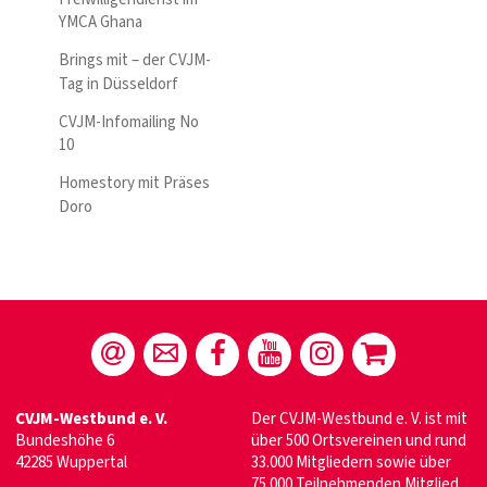
YMCA Ghana
Brings mit – der CVJM-
Tag in Düsseldorf
CVJM-Infomailing No
10
Homestory mit Präses
Doro
CVJM-Westbund e. V.
Der CVJM-Westbund e. V. ist mit
Bundeshöhe 6
über 500 Ortsvereinen und rund
42285 Wuppertal
33.000 Mitgliedern sowie über
75.000 Teilnehmenden Mitglied