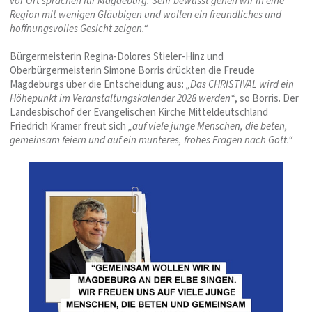
vor Ort sprachen für Magdeburg. Sehr bewusst gehen wir in eine
Region mit wenigen Gläubigen und wollen ein freundliches und
hoffnungsvolles Gesicht zeigen.“
Bürgermeisterin Regina-Dolores Stieler-Hinz und
Oberbürgermeisterin Simone Borris drückten die Freude
Magdeburgs über die Entscheidung aus:
„Das CHRISTIVAL wird ein
Höhepunkt im Veranstaltungskalender 2028 werden“
, so Borris. Der
Landesbischof der Evangelischen Kirche Mitteldeutschland
Friedrich Kramer freut sich
„auf viele junge Menschen, die beten,
gemeinsam feiern und auf ein munteres, frohes Fragen nach Gott.“