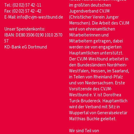
Tel.: (02 02) 57 42 -11
im größten deutschen
Fax: (02 02) 57 42 -42
Jugendverband CVJM
E-Mail:
info@cvjm-westbund.de
(Christlicher Verein Junger
Menschen). Die Arbeit des CVJM
Unser Spendenkonto:
wird von ehrenamtlichen
IBAN: DE80 3506 0190 1010 2570
Mitarbeiterinnen und
57
Mitarbeitern getragen, dabei
KD-Bank eG Dortmund
werden sie von engagierten
Hauptamtlichen unterstützt.
Der CVJM-Westbund arbeitet in
den Bundesländern Nordrhein-
Westfalen, Hessen, im Saarland,
in Teilen von Rheinland-Pfalz
und von Niedersachsen. Erste
Vorsitzende des CVJM-
Westbund e. V. ist Dorothea
Turck-Brudereck. Hauptamtlich
wird der Verband mit Sitz in
Wuppertal von Generalsekretär
Matthias Büchle geleitet.
Wir sind Teil von