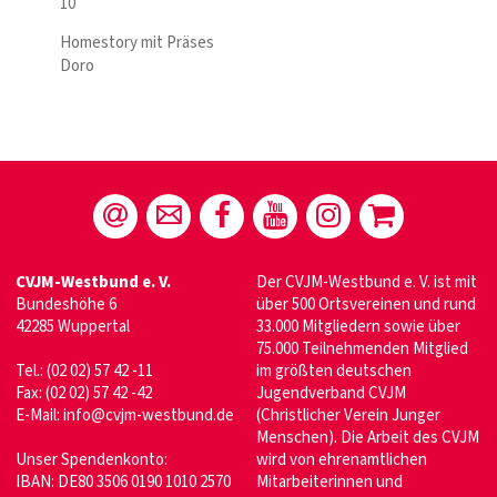
10
Homestory mit Präses
Doro
CVJM-Westbund e. V.
Der CVJM-Westbund e. V. ist mit
Bundeshöhe 6
über 500 Ortsvereinen und rund
42285 Wuppertal
33.000 Mitgliedern sowie über
75.000 Teilnehmenden Mitglied
Tel.: (02 02) 57 42 -11
im größten deutschen
Fax: (02 02) 57 42 -42
Jugendverband CVJM
E-Mail:
info@cvjm-westbund.de
(Christlicher Verein Junger
Menschen). Die Arbeit des CVJM
Unser Spendenkonto:
wird von ehrenamtlichen
IBAN: DE80 3506 0190 1010 2570
Mitarbeiterinnen und