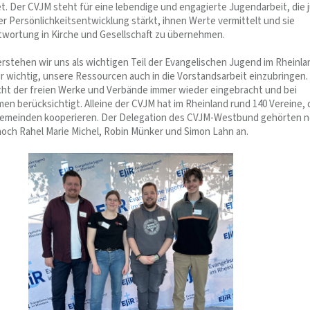
t. Der CVJM steht für eine lebendige und engagierte Jugendarbeit, die 
er Persönlichkeitsentwicklung stärkt, ihnen Werte vermittelt und sie
twortung in Kirche und Gesellschaft zu übernehmen.
rstehen wir uns als wichtigen Teil der Evangelischen Jugend im Rheinla
ür wichtig, unsere Ressourcen auch in die Vorstandsarbeit einzubringen.
icht der freien Werke und Verbände immer wieder eingebracht und bei
en berücksichtigt. Alleine der CVJM hat im Rheinland rund 140 Vereine, 
ngemeinden kooperieren. Der Delegation des CVJM-Westbund gehörten 
noch Rahel Marie Michel, Robin Münker und Simon Lahn an.