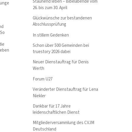
Staunend leben – Bibelabende vom
junge
26. bis zum 30. April
Glückwünsche zur bestandenen
Abschlussprüfung
nd
 So
In stillem Gedenken
die
Schon über 500 Gemeinden bei
neben
truestory 2026 dabei
Neuer Dienstauftrag für Denis
Werth
Forum U27
Veränderter Dienstauftrag für Lena
Niekler
Dankbar für 17 Jahre
leidenschaftlichen Dienst
Mitgliederversammlung des CVJM
Deutschland