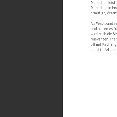
Menschen leiste
Menschen in ihr
ermutigt, Veran
Als Westbund ve
und halten es f
wird auch die S
relevanten Them
oft mit Kirche
Jendrik Peters 