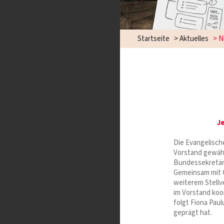
Startseite
>
Aktuelles
>
N
J
Die Evangelisc
Vorstand gewäh
Bundessekretär 
Gemeinsam mit C
weiterem Stellve
im Vorstand koo
folgt Fiona Pau
geprägt hat.