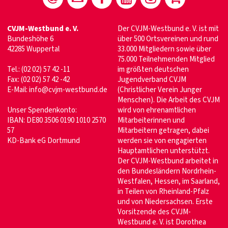
CVJM-Westbund e. V.
Der CVJM-Westbund e. V. ist mit
Bundeshöhe 6
über 500 Ortsvereinen und rund
42285 Wuppertal
33.000 Mitgliedern sowie über
75.000 Teilnehmenden Mitglied
Tel.: (02 02) 57 42 -11
im größten deutschen
Fax: (02 02) 57 42 -42
Jugendverband CVJM
E-Mail:
info@cvjm-westbund.de
(Christlicher Verein Junger
Menschen). Die Arbeit des CVJM
Unser Spendenkonto:
wird von ehrenamtlichen
IBAN: DE80 3506 0190 1010 2570
Mitarbeiterinnen und
57
Mitarbeitern getragen, dabei
KD-Bank eG Dortmund
werden sie von engagierten
Hauptamtlichen unterstützt.
Der CVJM-Westbund arbeitet in
den Bundesländern Nordrhein-
Westfalen, Hessen, im Saarland,
in Teilen von Rheinland-Pfalz
und von Niedersachsen. Erste
Vorsitzende des CVJM-
Westbund e. V. ist Dorothea