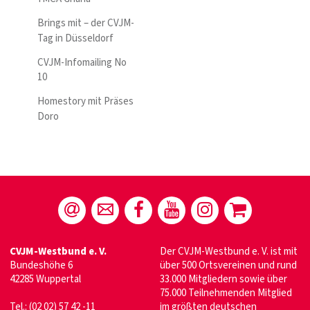
Brings mit – der CVJM-
Tag in Düsseldorf
CVJM-Infomailing No
10
Homestory mit Präses
Doro
CVJM-Westbund e. V.
Der CVJM-Westbund e. V. ist mit
Bundeshöhe 6
über 500 Ortsvereinen und rund
42285 Wuppertal
33.000 Mitgliedern sowie über
75.000 Teilnehmenden Mitglied
Tel.: (02 02) 57 42 -11
im größten deutschen