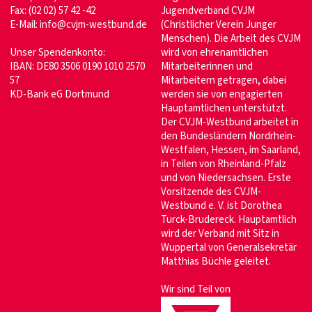
Fax: (02 02) 57 42 -42
Jugendverband CVJM
E-Mail:
info@cvjm-westbund.de
(Christlicher Verein Junger
Menschen). Die Arbeit des CVJM
Unser Spendenkonto:
wird von ehrenamtlichen
IBAN: DE80 3506 0190 1010 2570
Mitarbeiterinnen und
57
Mitarbeitern getragen, dabei
KD-Bank eG Dortmund
werden sie von engagierten
Hauptamtlichen unterstützt.
Der CVJM-Westbund arbeitet in
den Bundesländern Nordrhein-
Westfalen, Hessen, im Saarland,
in Teilen von Rheinland-Pfalz
und von Niedersachsen. Erste
Vorsitzende des CVJM-
Westbund e. V. ist Dorothea
Turck-Brudereck. Hauptamtlich
wird der Verband mit Sitz in
Wuppertal von Generalsekretär
Matthias Büchle geleitet.
Wir sind Teil von