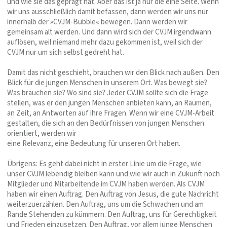
und wie sie das geprägt hat. Aber das ist ja nur die eine Seite. Wenn
wir uns ausschließlich damit befassen, dann werden wir uns nur
innerhalb der »CVJM-Bubble« bewegen. Dann werden wir
gemeinsam alt werden. Und dann wird sich der CVJM irgendwann
auflösen, weil niemand mehr dazu gekommen ist, weil sich der
CVJM nur um sich selbst gedreht hat.
Damit das nicht geschieht, brauchen wir den Blick nach außen. Den
Blick für die jungen Menschen in unserem Ort. Was bewegt sie?
Was brauchen sie? Wo sind sie? Jeder CVJM sollte sich die Frage
stellen, was er den jungen Menschen anbieten kann, an Räumen,
an Zeit, an Antworten auf ihre Fragen. Wenn wir eine CVJM-Arbeit
gestalten, die sich an den Bedürfnissen von jungen Menschen
orientiert, werden wir
eine Relevanz, eine Bedeutung für unseren Ort haben.
Übrigens: Es geht dabei nicht in erster Linie um die Frage, wie
unser CVJM lebendig bleiben kann und wie wir auch in Zukunft noch
Mitglieder und Mitarbeitende im CVJM haben werden. Als CVJM
haben wir einen Auftrag. Den Auftrag von Jesus, die gute Nachricht
weiterzuerzählen. Den Auftrag, uns um die Schwachen und am
Rande Stehenden zu kümmern. Den Auftrag, uns für Gerechtigkeit
und Frieden einzusetzen. Den Auftrag, vor allem junge Menschen