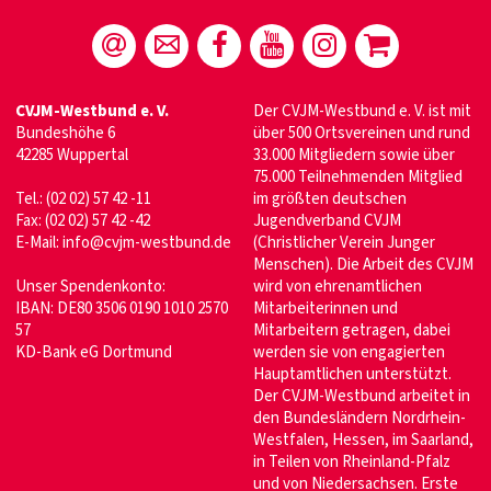
CVJM-Westbund e. V.
Der CVJM-Westbund e. V. ist mit
Bundeshöhe 6
über 500 Ortsvereinen und rund
42285 Wuppertal
33.000 Mitgliedern sowie über
75.000 Teilnehmenden Mitglied
Tel.: (02 02) 57 42 -11
im größten deutschen
Fax: (02 02) 57 42 -42
Jugendverband CVJM
E-Mail:
info@cvjm-westbund.de
(Christlicher Verein Junger
Menschen). Die Arbeit des CVJM
Unser Spendenkonto:
wird von ehrenamtlichen
IBAN: DE80 3506 0190 1010 2570
Mitarbeiterinnen und
57
Mitarbeitern getragen, dabei
KD-Bank eG Dortmund
werden sie von engagierten
Hauptamtlichen unterstützt.
Der CVJM-Westbund arbeitet in
den Bundesländern Nordrhein-
Westfalen, Hessen, im Saarland,
in Teilen von Rheinland-Pfalz
und von Niedersachsen. Erste