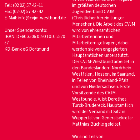
Tel.: (02 02) 57 42 -11
im größten deutschen
Fax: (02 02) 57 42 -42
Jugendverband CVJM
E-Mail:
info@cvjm-westbund.de
(Christlicher Verein Junger
Menschen). Die Arbeit des CVJM
Unser Spendenkonto:
wird von ehrenamtlichen
IBAN: DE80 3506 0190 1010 2570
Mitarbeiterinnen und
57
Mitarbeitern getragen, dabei
KD-Bank eG Dortmund
werden sie von engagierten
Hauptamtlichen unterstützt.
Der CVJM-Westbund arbeitet in
den Bundesländern Nordrhein-
Westfalen, Hessen, im Saarland,
in Teilen von Rheinland-Pfalz
und von Niedersachsen. Erste
Vorsitzende des CVJM-
Westbund e. V. ist Dorothea
Turck-Brudereck. Hauptamtlich
wird der Verband mit Sitz in
Wuppertal von Generalsekretär
Matthias Büchle geleitet.
Wir sind Teil von