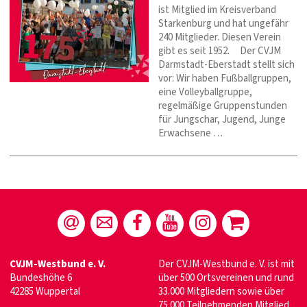
ist Mitglied im Kreisverband
Starkenburg und hat ungefähr
240 Mitglieder. Diesen Verein
gibt es seit 1952. Der CVJM
Darmstadt-Eberstadt stellt sich
vor: Wir haben Fußballgruppen,
eine Volleyballgruppe,
regelmäßige Gruppenstunden
für Jungschar, Jugend, Junge
Erwachsene …
CVJM-Westbund e. V.
Der CVJM-Westbund e. V. ist mit
Bundeshöhe 6
über 500 Ortsvereinen und rund
42285 Wuppertal
33.000 Mitgliedern sowie über
75.000 Teilnehmenden Mitglied