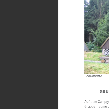
Schlafhütte
GRU
Auf dem Campge
Gruppenräume u