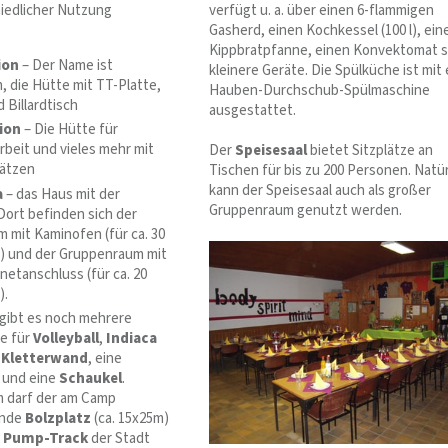
iedlicher Nutzung
verfügt u. a. über einen 6-flammigen
Gasherd, einen Kochkessel (100 l), ein
Kippbratpfanne, einen Konvektomat 
ion
– Der Name ist
kleinere Geräte. Die Spülküche ist mit 
 die Hütte mit TT-Platte,
Hauben-Durchschub-Spülmaschine
 Billardtisch
ausgestattet.
ion
– Die Hütte für
beit und vieles mehr mit
Der
Speisesaal
bietet Sitzplätze an
lätzen
Tischen für bis zu 200 Personen. Natür
kann der Speisesaal auch als großer
a
– das Haus mit der
Gruppenraum genutzt werden.
Dort befinden sich der
 mit Kaminofen (für ca. 30
) und der Gruppenraum mit
netanschluss (für ca. 20
).
gibt es noch mehrere
ze für
Volleyball
,
Indiaca
e
Kletterwand
, eine
und eine
Schaukel
.
 darf der am Camp
ende
Bolzplatz
(ca. 15x25m)
Pump-Track
der Stadt