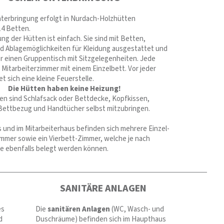
nterbringung erfolgt in Nurdach-Holzhütten
 14 Betten.
ng der Hütten ist einfach. Sie sind mit Betten,
d Ablagemöglichkeiten für Kleidung ausgestattet und
r einen Gruppentisch mit Sitzgelegenheiten. Jede
 Mitarbeiterzimmer mit einem Einzelbett. Vor jeder
t sich eine kleine Feuerstelle.
Die Hütten haben keine Heizung!
en sind Schlafsack oder Bettdecke, Kopfkissen,
Bettbezug und Handtücher selbst mitzubringen.
 und im Mitarbeiterhaus befinden sich mehrere Einzel-
mmer sowie ein Vierbett-Zimmer, welche je nach
 ebenfalls belegt werden können.
L
SANITÄRE ANLAGEN
es
Die
sanitären Anlagen
(WC, Wasch- und
d
Duschräume) befinden sich im Haupthaus