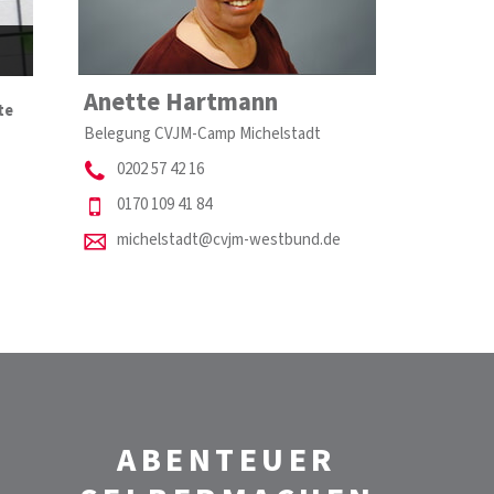
Anette Hartmann
te
Belegung CVJM-Camp Michelstadt
0202 57 42 16
0170 109 41 84
michelstadt@cvjm-westbund.de
ABENTEUER