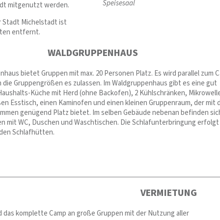
Speisesaal
dt mitgenutzt werden.
 Stadt Michelstadt ist
ten entfernt.
WALDGRUPPENHAUS
haus bietet Gruppen mit max. 20 Personen Platz. Es wird parallel zum 
 die Gruppengrößen es zulassen. Im Waldgruppenhaus gibt es eine gut
aushalts-Küche mit Herd (ohne Backofen), 2 Kühlschränken, Mikrowell
ßen Esstisch, einen Kaminofen und einen kleinen Gruppenraum, der mit
mmen genügend Platz bietet. Im selben Gebäude nebenan befinden sic
en mit WC, Duschen und Waschtischen. Die Schlafunterbringung erfolgt 
den Schlafhütten.
VERMIETUNG
rd das komplette Camp an große Gruppen mit der Nutzung aller