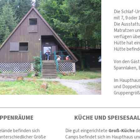
Die Schlaf-U
mit 7, 9 oder
Die Ausstattu
Matratzen un
verfügen übe
Hütte hat ein
Hütte befinde
Von den Gäst
Spannlaken, 
Im Haupthaus
und Doppelzi
Gruppengröße
PPENRÄUME
KÜCHE UND SPEISESAA
lände befinden sich
Die gut eingerichtete
Groß-Küche
d
nterschiedlicher Größe
Camps befindet sich im Haupthaus un