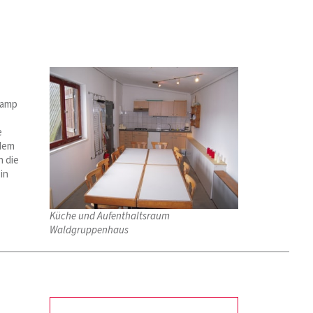
Camp
e
 dem
h die
in
Küche und Aufenthaltsraum
Waldgruppenhaus