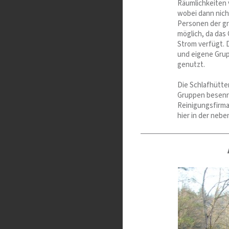
Räumlichkeiten 
wobei dann nich
Personen der gr
möglich, da das
Strom verfügt. 
und eigene Gru
genutzt.
Die Schlafhütte
Gruppen besenre
Reinigungsfirma
hier in der nebe