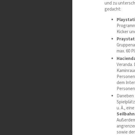
und zu untersch
gedacht:
Playstat
Programm,
Kicker und
Praystat
Gruppenar
max. 60 P
Haciend
Veranda. 
Kaminraum
Personen
dem Inter
Personen
Daneben 
Spielplät
u. Ä., ein
Seilbahn
Außerdem
angrenz
sowie der