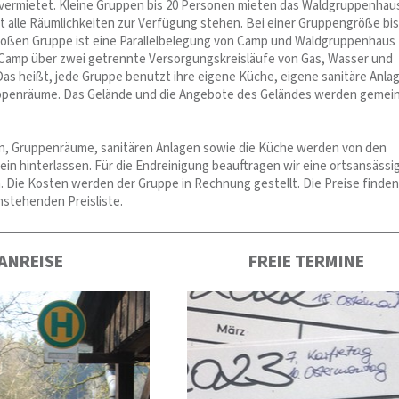
vermietet. Kleine Gruppen bis 20 Personen mieten das Waldgruppenhau
t alle Räumlichkeiten zur Verfügung stehen. Bei einer Gruppengröße bis
oßen Gruppe ist eine Parallelbelegung von Camp und Waldgruppenhaus
 Camp über zwei getrennte Versorgungskreisläufe von Gas, Wasser und
Das heißt, jede Gruppe benutzt ihre eigene Küche, eigene sanitäre Anla
ppenräume. Das Gelände und die Angebote des Geländes werden gemei
n, Gruppenräume, sanitären Anlagen sowie die Küche werden von den
in hinterlassen. Für die Endreinigung beauftragen wir eine ortsansässi
. Die Kosten werden der Gruppe in Rechnung gestellt. Die Preise finden
nstehenden Preisliste.
ANREISE
FREIE TERMINE