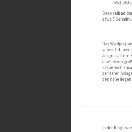
Michelsta
Das
Freibad
der
etwa 5 Gehminu
Das Waldgruppen
vermietet, wenn
ausgestattete H
usw., einen gro
Essbereich zusa
sanitären Anlag
den nahe liegen
In der Regel wi