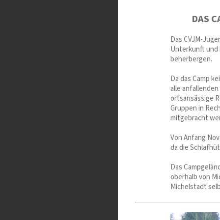
DAS C
Das CVJM-Jugen
Unterkunft und
beherbergen.
Da das Camp ke
alle anfallenden
ortsansässige R
Gruppen in Rech
mitgebracht we
Von Anfang Nove
da die Schlafhü
Das Campgelände
oberhalb von Mi
Michelstadt sel