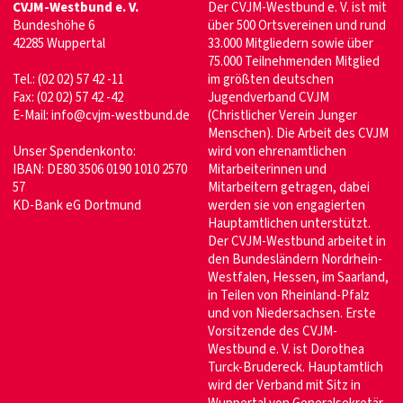
CVJM-Westbund e. V.
Der CVJM-Westbund e. V. ist mit
Bundeshöhe 6
über 500 Ortsvereinen und rund
42285 Wuppertal
33.000 Mitgliedern sowie über
75.000 Teilnehmenden Mitglied
Tel.: (02 02) 57 42 -11
im größten deutschen
Fax: (02 02) 57 42 -42
Jugendverband CVJM
E-Mail:
info@cvjm-westbund.de
(Christlicher Verein Junger
Menschen). Die Arbeit des CVJM
Unser Spendenkonto:
wird von ehrenamtlichen
IBAN: DE80 3506 0190 1010 2570
Mitarbeiterinnen und
57
Mitarbeitern getragen, dabei
KD-Bank eG Dortmund
werden sie von engagierten
Hauptamtlichen unterstützt.
Der CVJM-Westbund arbeitet in
den Bundesländern Nordrhein-
Westfalen, Hessen, im Saarland,
in Teilen von Rheinland-Pfalz
und von Niedersachsen. Erste
Vorsitzende des CVJM-
Westbund e. V. ist Dorothea
Turck-Brudereck. Hauptamtlich
wird der Verband mit Sitz in