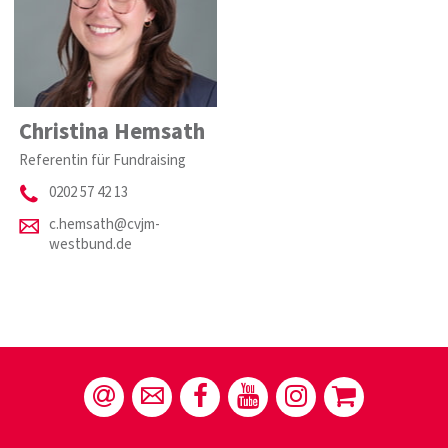
Christina Hemsath
Referentin für Fundraising
0202 57 42 13
c.hemsath@cvjm-
westbund.de