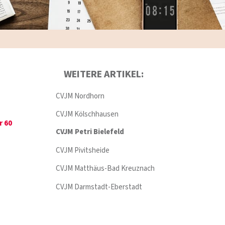
WEITERE ARTIKEL:
CVJM Nordhorn
CVJM Kölschhausen
r 60
CVJM Petri Bielefeld
CVJM Pivitsheide
CVJM Matthäus-Bad Kreuznach
CVJM Darmstadt-Eberstadt