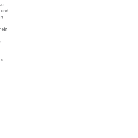
so
n und
en
 ein
e
<<