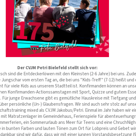
Der CVJM Petri Bielefeld stellt sich vor:
isch sind die Entdeckerlöwen mit den Kleinsten (2-6 Jahre) bei uns. Zud
 Jungschar vom ersten Tag an, die bei uns "Kids-Treff" (7-12) heißt und
t für viele Kids aus unserem Stadtteil ist. Konfirmanden können an uns
chen Konfirmanden-Actionssamstagen mit Sport, Quizze und gutem Ess
. Für junge Erwachsene gibt es gemütliche Hauskreise mit Tiefgang und
ber persönliche (Un-) Glaubensfragen. Wir sind auch sehr stolz auf uns
haftstraining mixed als CVJM Jakobus/Petri. Einmal im Jahr haben wir e
it Matratzenlager im Gemeindehaus, Ferienspiele für abenteuerhungr
ommerferien, ein Sommerurlaub ans Meer für Teens und eine ChruchNight
he in bunten Farben und lauten Tönen zum Ort für Lobpreis und Gebet wir
ankbar sind wir dafür, dass wir mit einer jungen Vorstandsbesetzung (