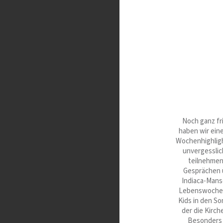
Noch ganz fr
haben wir eine
Wochenhighligh
unvergessli
teilnehmen
Gesprächen ü
Indiaca-Mansc
Lebenswoche m
Kids in den S
der die Kirc
Besonders d