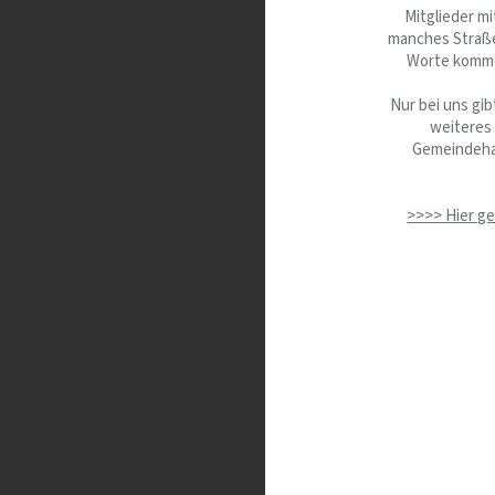
Mitglieder m
manches Straße
Worte komme
Nur bei uns gib
weiteres
Gemeindehau
>>>> Hier ge