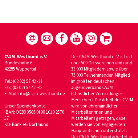
CVJM-Westbund e. V.
Der CVJM-Westbund e. V. ist mit
Bundeshöhe 6
über 500 Ortsvereinen und rund
42285 Wuppertal
33.000 Mitgliedern sowie über
75.000 Teilnehmenden Mitglied
Tel.: (02 02) 57 42 -11
im größten deutschen
Fax: (02 02) 57 42 -42
Jugendverband CVJM
E-Mail:
info@cvjm-westbund.de
(Christlicher Verein Junger
Menschen). Die Arbeit des CVJM
Unser Spendenkonto:
wird von ehrenamtlichen
IBAN: DE80 3506 0190 1010 2570
Mitarbeiterinnen und
57
Mitarbeitern getragen, dabei
KD-Bank eG Dortmund
werden sie von engagierten
Hauptamtlichen unterstützt.
Der CVJM-Westbund arbeitet in