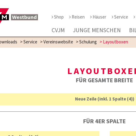
Shop
Reisen
Häuser
Service
CVJM
JUNGE MENSCHEN
BI
Downloads
>
Service
>
Vereinswebsite
>
Schulung
>
Layoutboxen
LAYOUTBOXE
FÜR GESAMTE BREITE
Neue Zeile (inkl. 1 Spalte (4))
FÜR 4ER SPALTE