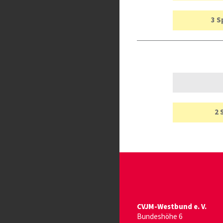
3 S
2 
CVJM-Westbund e. V.
Bundeshöhe 6