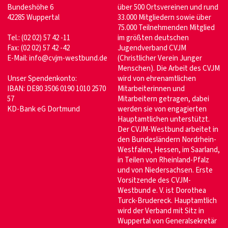
Bundeshöhe 6
über 500 Ortsvereinen und rund
42285 Wuppertal
33.000 Mitgliedern sowie über
75.000 Teilnehmenden Mitglied
Tel.: (02 02) 57 42 -11
im größten deutschen
Fax: (02 02) 57 42 -42
Jugendverband CVJM
E-Mail:
info@cvjm-westbund.de
(Christlicher Verein Junger
Menschen). Die Arbeit des CVJM
Unser Spendenkonto:
wird von ehrenamtlichen
IBAN: DE80 3506 0190 1010 2570
Mitarbeiterinnen und
57
Mitarbeitern getragen, dabei
KD-Bank eG Dortmund
werden sie von engagierten
Hauptamtlichen unterstützt.
Der CVJM-Westbund arbeitet in
den Bundesländern Nordrhein-
Westfalen, Hessen, im Saarland,
in Teilen von Rheinland-Pfalz
und von Niedersachsen. Erste
Vorsitzende des CVJM-
Westbund e. V. ist Dorothea
Turck-Brudereck. Hauptamtlich
wird der Verband mit Sitz in
Wuppertal von Generalsekretär