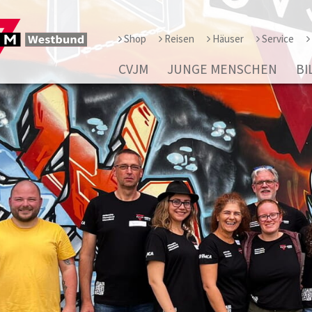
Shop
Reisen
Häuser
Service
CVJM
JUNGE MENSCHEN
BI