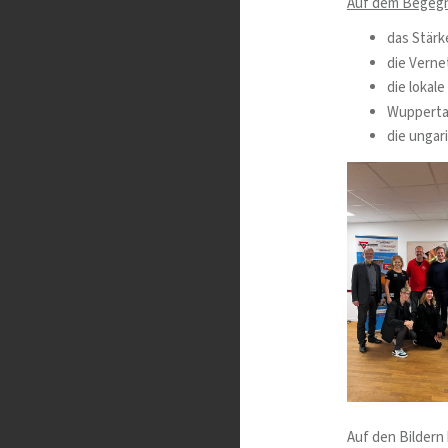
Auf dem Begeg
das Stärk
die Vern
die lokal
Wuppertal
die ungar
Auf den Bildern