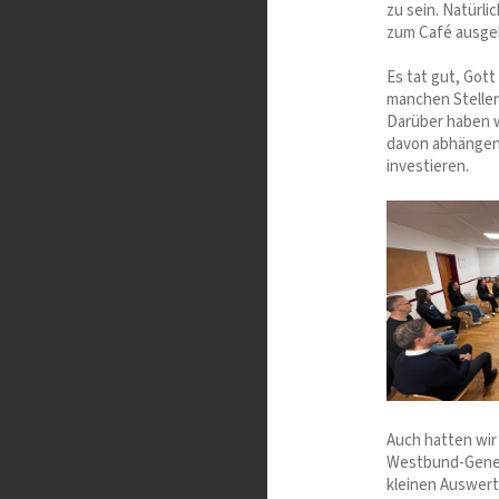
zu sein. Natürli
zum Café ausge
Es tat gut, Got
manchen Stellen 
Darüber haben w
davon abhängen,
investieren.
Auch hatten wir
Westbund-Gener
kleinen Auswert