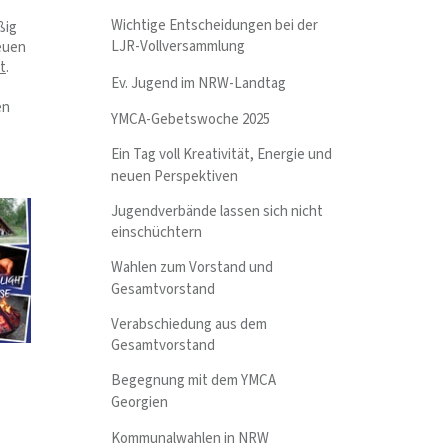
Wichtige Entscheidungen bei der
ßig
LJR-Vollversammlung
reuen
t
.
Ev. Jugend im NRW-Landtag
en
YMCA-Gebetswoche 2025
Ein Tag voll Kreativität, Energie und
neuen Perspektiven
Jugendverbände lassen sich nicht
einschüchtern
Wahlen zum Vorstand und
Gesamtvorstand
Verabschiedung aus dem
Gesamtvorstand
Begegnung mit dem YMCA
Georgien
Kommunalwahlen in NRW