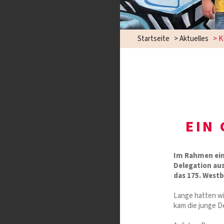
Startseite
>
Aktuelles
>
K
EIN
Im Rahmen ein
Delegation au
das 175. West
Lange hatten wi
kam die junge D