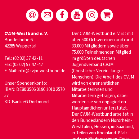
CVJM-Westbund e. V.
Der CVJM-Westbund e. V. ist mit
Bundeshöhe 6
über 500 Ortsvereinen und rund
42285 Wuppertal
33.000 Mitgliedern sowie über
75.000 Teilnehmenden Mitglied
Tel.: (02 02) 57 42 -11
im größten deutschen
Fax: (02 02) 57 42 -42
Jugendverband CVJM
E-Mail:
info@cvjm-westbund.de
(Christlicher Verein Junger
Menschen). Die Arbeit des CVJM
Unser Spendenkonto:
wird von ehrenamtlichen
IBAN: DE80 3506 0190 1010 2570
Mitarbeiterinnen und
57
Mitarbeitern getragen, dabei
KD-Bank eG Dortmund
werden sie von engagierten
Hauptamtlichen unterstützt.
Der CVJM-Westbund arbeitet in
den Bundesländern Nordrhein-
Westfalen, Hessen, im Saarland,
in Teilen von Rheinland-Pfalz