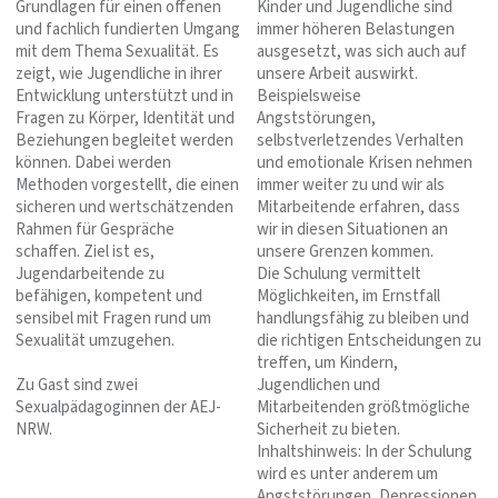
Grundlagen für einen offenen
Kinder und Jugendliche sind
und fachlich fundierten Umgang
immer höheren Belastungen
mit dem Thema Sexualität. Es
ausgesetzt, was sich auch auf
zeigt, wie Jugendliche in ihrer
unsere Arbeit auswirkt.
Entwicklung unterstützt und in
Beispielsweise
Fragen zu Körper, Identität und
Angststörungen,
Beziehungen begleitet werden
selbstverletzendes Verhalten
können. Dabei werden
und emotionale Krisen nehmen
Methoden vorgestellt, die einen
immer weiter zu und wir als
sicheren und wertschätzenden
Mitarbeitende erfahren, dass
Rahmen für Gespräche
wir in diesen Situationen an
schaffen. Ziel ist es,
unsere Grenzen kommen.
Jugendarbeitende zu
Die Schulung vermittelt
befähigen, kompetent und
Möglichkeiten, im Ernstfall
sensibel mit Fragen rund um
handlungsfähig zu bleiben und
Sexualität umzugehen.
die richtigen Entscheidungen zu
treffen, um Kindern,
Zu Gast sind zwei
Jugendlichen und
Sexualpädagoginnen der AEJ-
Mitarbeitenden größtmögliche
NRW.
Sicherheit zu bieten.
Inhaltshinweis: In der Schulung
wird es unter anderem um
Angststörungen, Depressionen,