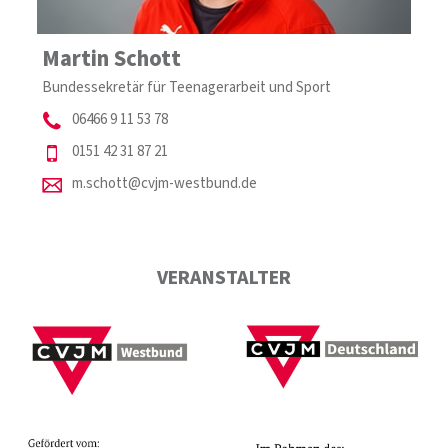
Martin Schott
Bundessekretär für Teenagerarbeit und Sport
06466 9 11 53 78
0151 42 31 87 21
m.schott@cvjm-westbund.de
VERANSTALTER