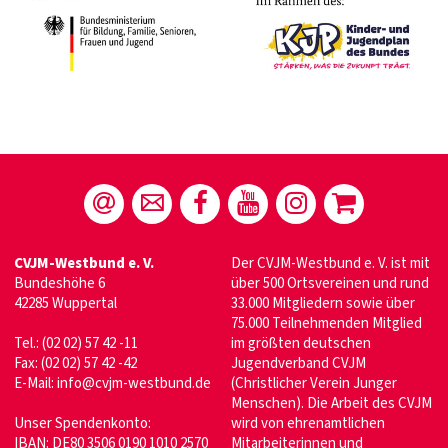
CVJM-Westbund e. V.
Der CVJM-Westbund e. V. ist mit
Bundeshöhe 6
über 500 Ortsvereinen und rund
42285 Wuppertal
33.000 Mitgliedern sowie über
75.000 Teilnehmenden Mitglied
Tel.: (02 02) 57 42 -11
im größten deutschen
Fax: (02 02) 57 42 -42
Jugendverband CVJM
E-Mail:
info@cvjm-westbund.de
(Christlicher Verein Junger
Menschen). Die Arbeit des CVJM
Unser Spendenkonto:
wird von ehrenamtlichen
IBAN: DE80 3506 0190 1010 2570
Mitarbeiterinnen und