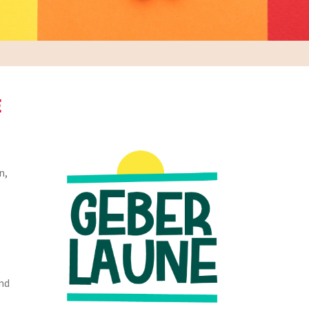
E
n,
und