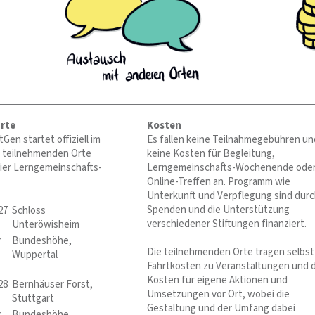
rte
Kosten
en startet offiziell im
Es fallen keine Teilnahmegebühren un
le teilnehmenden Orte
keine Kosten für Begleitung,
vier Lerngemeinschafts-
Lerngemeinschafts-Wochenende ode
Online-Treffen an. Programm wie
Unterkunft und Verpflegung sind dur
Spenden und die Unterstützung
27
Schloss
verschiedener Stiftungen finanziert.
Unteröwisheim
r
Bundeshöhe,
Die teilnehmenden Orte tragen selbst
Wuppertal
Fahrtkosten zu Veranstaltungen und d
Kosten für eigene Aktionen und
28
Bernhäuser Forst,
Umsetzungen vor Ort, wobei die
Stuttgart
Gestaltung und der Umfang dabei
r
Bundeshöhe,