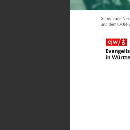
Geberlaune Nex
und dem CVJM-Wes