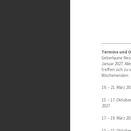
Termine und O
Geberlaune NextG
Januar 2027. Al
treffen sich zu 
Wochenenden:
19. – 21. März 20
15. – 17. Oktobe
2027
17. – 19. März 20
13. – 15. Oktobe