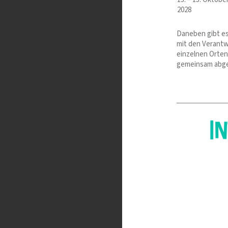
2028
Daneben gibt es
mit den Verantw
einzelnen Orten
gemeinsam abg