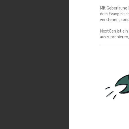
Mit Geberlaune 
dem Evangelisc
verstehen, sonde
NextGen ist ein
auszuprobieren,