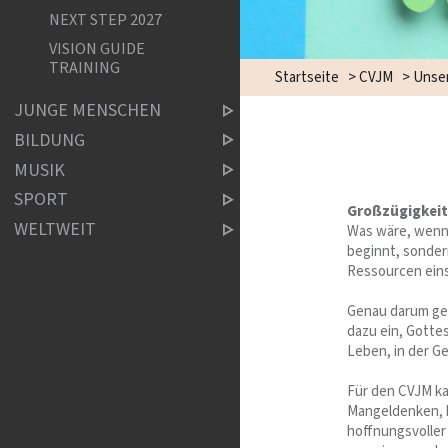
NEXT STEP 2027
VISION GUIDE
TRAINING
Startseite
>
CVJM
>
Unser
JUNGE MENSCHEN
BILDUNG
MUSIK
SPORT
Großzügigkeit
WELTWEIT
Was wäre, wenn 
beginnt, sondern
Ressourcen eins
Genau darum ge
dazu ein, Gotte
Leben, in der G
Für den CVJM k
Mangeldenken, hi
hoffnungsvoller 