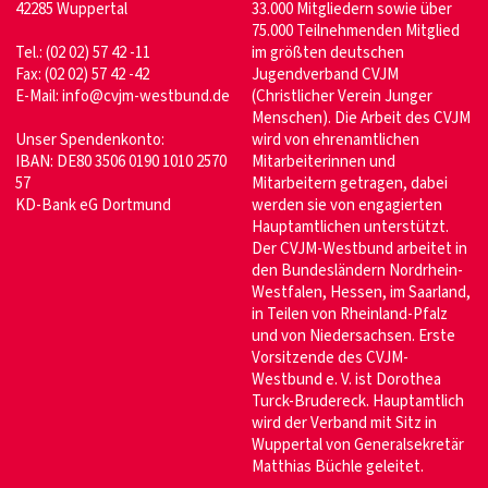
42285 Wuppertal
33.000 Mitgliedern sowie über
75.000 Teilnehmenden Mitglied
Tel.: (02 02) 57 42 -11
im größten deutschen
Fax: (02 02) 57 42 -42
Jugendverband CVJM
E-Mail:
info@cvjm-westbund.de
(Christlicher Verein Junger
Menschen). Die Arbeit des CVJM
Unser Spendenkonto:
wird von ehrenamtlichen
IBAN: DE80 3506 0190 1010 2570
Mitarbeiterinnen und
57
Mitarbeitern getragen, dabei
KD-Bank eG Dortmund
werden sie von engagierten
Hauptamtlichen unterstützt.
Der CVJM-Westbund arbeitet in
den Bundesländern Nordrhein-
Westfalen, Hessen, im Saarland,
in Teilen von Rheinland-Pfalz
und von Niedersachsen. Erste
Vorsitzende des CVJM-
Westbund e. V. ist Dorothea
Turck-Brudereck. Hauptamtlich
wird der Verband mit Sitz in
Wuppertal von Generalsekretär
Matthias Büchle geleitet.