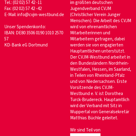
Tel.: (02 02) 57 42 -11
im größten deutschen
Fax: (02 02) 57 42 -42
Jugendverband CVJM
E-Mail:
info@cvjm-westbund.de
(Christlicher Verein Junger
Menschen). Die Arbeit des CVJM
Unser Spendenkonto:
wird von ehrenamtlichen
IBAN: DE80 3506 0190 1010 2570
Mitarbeiterinnen und
57
Mitarbeitern getragen, dabei
KD-Bank eG Dortmund
werden sie von engagierten
Hauptamtlichen unterstützt.
Der CVJM-Westbund arbeitet in
den Bundesländern Nordrhein-
Westfalen, Hessen, im Saarland,
in Teilen von Rheinland-Pfalz
und von Niedersachsen. Erste
Vorsitzende des CVJM-
Westbund e. V. ist Dorothea
Turck-Brudereck. Hauptamtlich
wird der Verband mit Sitz in
Wuppertal von Generalsekretär
Matthias Büchle geleitet.
Wir sind Teil von