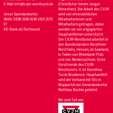
E-Mail:
info@cvjm-westbund.de
(Christlicher Verein Junger
Menschen). Die Arbeit des CVJM
Unser Spendenkonto:
wird von ehrenamtlichen
IBAN: DE80 3506 0190 1010 2570
Mitarbeiterinnen und
57
Mitarbeitern getragen, dabei
KD-Bank eG Dortmund
werden sie von engagierten
Hauptamtlichen unterstützt.
Der CVJM-Westbund arbeitet in
den Bundesländern Nordrhein-
Westfalen, Hessen, im Saarland,
in Teilen von Rheinland-Pfalz
und von Niedersachsen. Erste
Vorsitzende des CVJM-
Westbund e. V. ist Dorothea
Turck-Brudereck. Hauptamtlich
wird der Verband mit Sitz in
Wuppertal von Generalsekretär
Matthias Büchle geleitet.
Wir sind Teil von