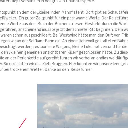
vaters liegt versunken in der großen Dhünntalsperre.
chtspunkt an dem der „kleine Inden Mann“ steht. Dort gibt es Schautafe
ßweiler. Ein guter Zeitpunkt für ein paar warme Worte. Der Reiseführe
uende Worte aus dem Buch der Bücher zu lesen. Gestärkt durch die Worte
gefahren, anscheinend musste jetzt der schnelle Ritt beginnen. Dem wa
 waren schon ausgeschildert. Bei Westwind hätte man den Duft von Frika
legen wir an der Selfkant Bahn ein. An einem liebevoll gestalteten Bah
esichtigt werden, restaurierte Wagons, kleine Lokomotiven und für die
 den „kleinen gemeinen unsichtbaren Killer“ geschlossen hatte. Zu dies
Wie an der Perlenkette aufgereiht fuhren wir vorbei an endlos weitläuf
 So erreichten wir das Ziel: Brüggen. Hier konnten wir unsere leer gef
ur bei trockenem Wetter. Danke an den Reiseführer.