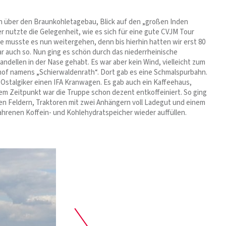
ln über den Braunkohletagebau, Blick auf den „großen Inden
r nutzte die Gelegenheit, wie es sich für eine gute CVJM Tour
 musste es nun weitergehen, denn bis hierhin hatten wir erst 80
r auch so. Nun ging es schön durch das niederrheinische
ndellen in der Nase gehabt. Es war aber kein Wind, vielleicht zum
nhof namens „Schierwaldenrath“. Dort gab es eine Schmalspurbahn.
 Ostalgiker einen IFA Kranwagen. Es gab auch ein Kaffeehaus,
em Zeitpunkt war die Truppe schon dezent entkoffeiniert. So ging
igen Feldern, Traktoren mit zwei Anhängern voll Ladegut und einem
ahrenen Koffein- und Kohlehydratspeicher wieder auffüllen.