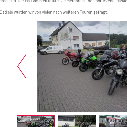
en sind. Der Halt am Freiluftaltar Ommerborn ist beeindruckend, danach
isdiele wurden wir von vielen nach weiteren Touren gefragt...