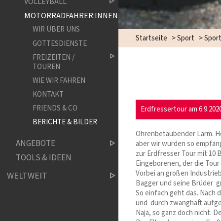
VOLLEYBALL
MOTORRADFAHRER:INNEN
WIR ÜBER UNS
Startseite
>
Sport
>
Sport
GOTTESDIENSTE
FREIZEITEN /
TOUREN
WIE WIR FAHREN
KONTAKT
FRIENDS & CO
Erdfressertour am 6.9.202
BERICHTE & BILDER
Ohrenbetäubender Lärm. Ho
ANGEBOTE
aber wir wurden so empfange
zur Erdfresser Tour mit 10
TOOLS & IDEEN
Eingeborenen, der die Tour 
Vorbei an großen Industrie
WELTWEIT
Bagger und seine Brüder gra
So einfach geht das. Nach 
und durch zwanghaft aufge
Naja, so ganz doch nicht. D