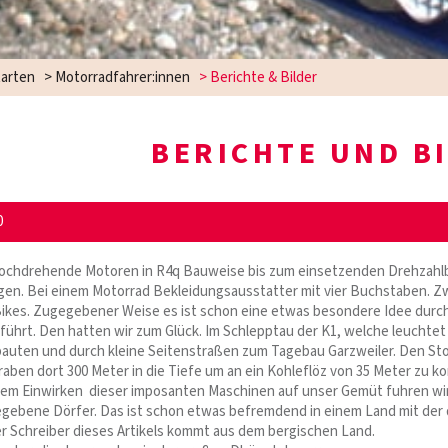
arten
>
Motorradfahrer:innen
>
Berichte & Bilder
BERICHTE UND B
0
chdrehende Motoren in R4q Bauweise bis zum einsetzenden Drehzahlbegr
n. Bei einem Motorrad Bekleidungsausstatter mit vier Buchstaben. Zwei 
 Bikes. Zugegebener Weise es ist schon eine etwas besondere Idee dur
führt. Den hatten wir zum Glück. Im Schlepptau der K1, welche leuchtet
bauten und durch kleine Seitenstraßen zum Tagebau Garzweiler. Den St
ben dort 300 Meter in die Tiefe um an ein Kohleflöz von 35 Meter zu k
dem Einwirken dieser imposanten Maschinen auf unser Gemüt fuhren wi
gebene Dörfer. Das ist schon etwas befremdend in einem Land mit der
er Schreiber dieses Artikels kommt aus dem bergischen Land.