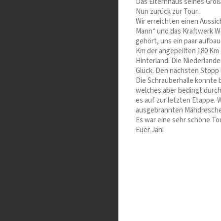
Das Elternhaus seines Groß
Nun zurück zur Tour.
Wir erreichten einen Aussi
Mann“ und das Kraftwerk Wei
gehört, uns ein paar aufba
Km der angepeilten 180 Km 
Hinterland. Die Niederlande
Glück. Den nächsten Stopp 
Die Schrauberhalle konnte b
welches aber bedingt durch
es auf zur letzten Etappe. 
ausgebrannten Mähdrescher.
Es war eine sehr schöne To
Euer Jäni