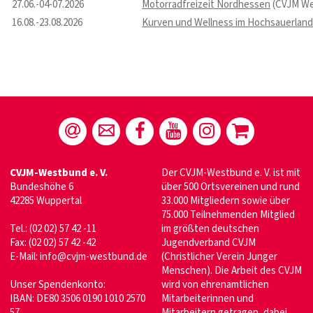
27.06.-04-07.2026
Motorradfreizeit Nordhessen
(CVJM We
16.08.-23.08.2026
Kurven und Wellness im Hochsauerland
CVJM-Westbund e. V.
Der CVJM-Westbund e. V. ist mit
Bundeshöhe 6
über 500 Ortsvereinen und rund
42285 Wuppertal
33.000 Mitgliedern sowie über
75.000 Teilnehmenden Mitglied
Tel.: (02 02) 57 42 -11
im größten deutschen
Fax: (02 02) 57 42 -42
Jugendverband CVJM
E-Mail:
info@cvjm-westbund.de
(Christlicher Verein Junger
Menschen). Die Arbeit des CVJM
Unser Spendenkonto:
wird von ehrenamtlichen
IBAN: DE80 3506 0190 1010 2570
Mitarbeiterinnen und
57
Mitarbeitern getragen, dabei