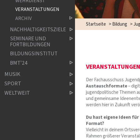
WEHRDIENST
VERANSTALTUNGEN
ARCHIV
Startseite
>
Bildung
>
Jug
NACHHALTIGKEITSZIELE
SEMINARE UND
FORTBILDUNGEN
BILDUNGSINSTITUT
BMT'24
VERANSTALTUNGEN
MUSIK
Der Fachausschuss Jugendpo
SPORT
Austauschformate
– digi
WELTWEIT
jugendpolitische Themen a
und gemeinsame Ideenentwi
werden hier in Zukunft veröf
Du hast eigene Ideen für
Format?
Vielleicht in deinem Ortsver
Rahmen größerer Veranstal