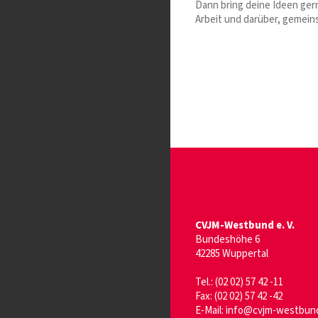
Dann bring deine Ideen gern
Arbeit und darüber, gemein
CVJM-Westbund e. V.
Bundeshöhe 6
42285 Wuppertal
Tel.: (02 02) 57 42 -11
Fax: (02 02) 57 42 -42
E-Mail:
info@cvjm-westbun