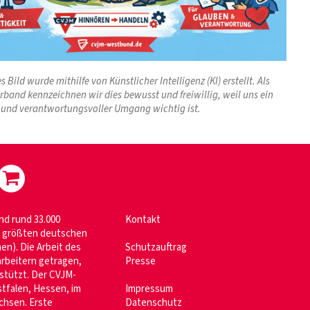
s Bild wurde mithilfe von Künstlicher Intelligenz (KI) erstellt. Als
erband kennzeichnen wir dies bewusst und freiwillig, weil uns ein
 und verantwortungsvoller Umgang wichtig ist.
nd rund 33.000
Kontakt
im größten deutschen
n). Die Arbeit des
Schutzauftrag
rbeitern getragen,
Presse
stützt. Der CVJM-
tfalen, Hessen, im
Impressum
chsen. Erste
Datenschutz