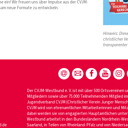
e ein! Wir freuen uns über Impulse aus der CVJM-
sam neue Formate zu entwickeln.
Hinweis: Diese
christlicher V
transparenter
Der CVJM-Westbund e. V. ist mit über 500 Ortsvereinen u
Mitgliedern sowie über 75.000 Teilnehmenden Mitglied 
Jugendverband CVJM (Christlicher Verein Junger Mensche
CVJM wird von ehrenamtlichen Mitarbeiterinnen und Mita
dabei werden sie von engagierten Hauptamtlichen unter
Westbund arbeitet in den Bundesländern Nordrhein-Wes
d.de
Saarland, in Teilen von Rheinland-Pfalz und von Niedersa