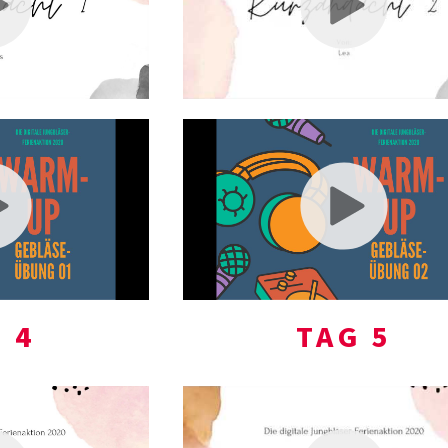
 4
TAG 5