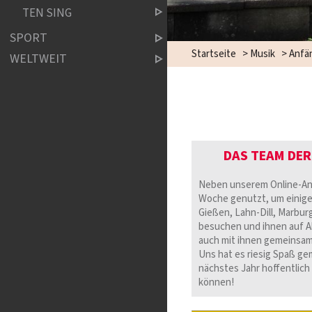
TEN SING
SPORT
Startseite
>
Musik
>
Anfä
WELTWEIT
DAS TEAM DER
Neben unserem Online-Ang
Woche genutzt, um einige
Gießen, Lahn-Dill, Marbu
besuchen und ihnen auf Ab
auch mit ihnen gemeinsam
Uns hat es riesig Spaß ge
nächstes Jahr hoffentlic
können!