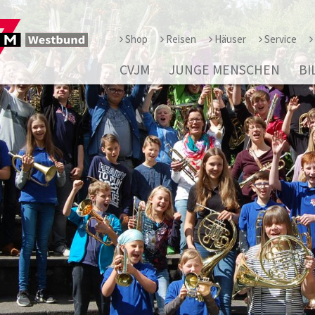
Shop
Reisen
Häuser
Service
CVJM
JUNGE MENSCHEN
BI